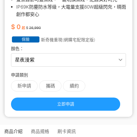
IP69K防塵防水等級，大電量支援80W超級閃充，晴雨
創作都安心
$ 0
起
$
26,990
保險
新奇機重現(網購宅配限定版)
顏色：
申請類別
新申請
攜碼
續約
立即申請
商品介紹
商品規格
刷卡資訊