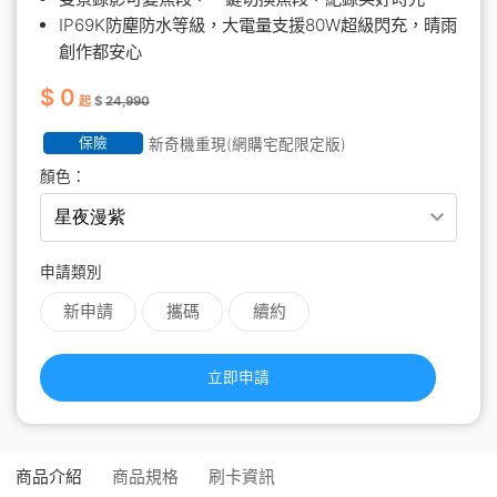
IP69K防塵防水等級，大電量支援80W超級閃充，晴雨
創作都安心
$ 0
起
$
24,990
保險
新奇機重現(網購宅配限定版)
顏色：
申請類別
新申請
攜碼
續約
立即申請
商品介紹
商品規格
刷卡資訊