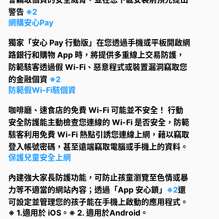
警告
※2
網購安心Pay
獨家「安心 Pay 行動版」在您透過手機或平板開啟網
路銀行和購物 App 時，將提供多重線上交易防護，
防範駭客透過假 Wi-Fi、惡意程式或裝置漏洞竊取您
的金融個資
※2
防範假Wi-Fi駭個資
咖啡廳、速食店的免費 Wi-Fi 可能並不安全！ 行動
安全防護能主動檢查您連線的 Wi-Fi 是否安全，防範
駭客利用免費 Wi-Fi 熱點引誘您連線上網，藉以竊取
登入帳號密碼，甚至遠端竊取電腦或手機上的資料。
保護兒童安全上網
內建強大家長防護功能，可防止孩童瀏覽至色情或暴
力等不適當的網站內容；透過「App 安心鎖」
※2
還
可設定並管理您的孩子能在手機上啟動的應用程式。
※ 1.適用於 iOS。
※ 2. 適用於Android。