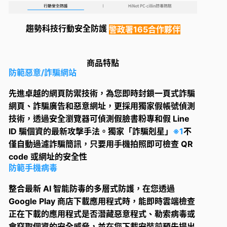
趨勢科技行動安全防護
警政署165合作夥伴
商品特點
防範惡意/詐騙網站
先進卓越的網頁防禦技術，為您即時封鎖一頁式詐騙
網頁、詐騙廣告和惡意網址，更採用獨家假帳號偵測
技術，透過安全瀏覽器可偵測假臉書粉專和假 Line
ID 騙個資的最新攻擊手法。獨家「詐騙剋星」
※1
不
僅自動過濾詐騙簡訊，只要用手機拍照即可檢查 QR
code 或網址的安全性
防範手機病毒
整合最新 AI 智能防毒的多層式防護，在您透過
Google Play 商店下載應用程式時，能即時雲端檢查
正在下載的應用程式是否潛藏惡意程式、勒索病毒或
會竊取個資的安全威脅，並在您下載安裝前預先提出