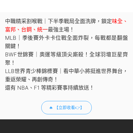
中職精采割喉戰｜下半季戰局全面洗牌，鎖定
味全、
富邦、台鋼、統一
最強主場！
MLB｜季後賽外卡卡位戰全面炸裂，每戰都是翻盤
關鍵！
BWF世錦賽｜奧運等級頂尖廝殺！全球羽壇巨星齊
聚！
LLB世界青少棒錦標賽｜看中華小將挺進世界舞台，
重返榮耀、再創傳奇！
還有 NBA、F1 等精彩賽事持續放送！
🔥 【立即收看👉】