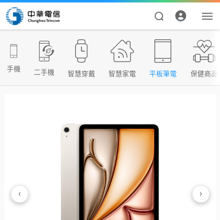
手機
二手機
智慧穿戴
智慧家電
平板筆電
保健商品
資費合約
帳單繳費
申請查詢
‹
›
我的帳號