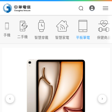
手機
二手機
智慧穿戴
智慧家電
平板筆電
保健商品
資費合約
帳單繳費
申請查詢
‹
›
我的帳號