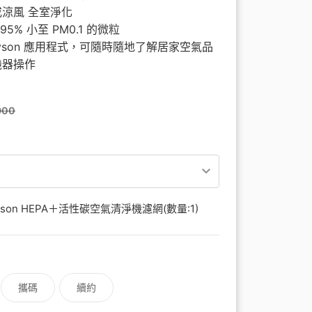
心捐
通訊應用
頻寬分流
Hami Point官網
下載Hami Pay
更多
涼風 全室淨化
更多
95% 小至 PM0.1 的微粒
dyson 應用程式，可隨時隨地了解居家空氣品
機器操作
900
yson HEPA＋活性碳空氣清淨機濾網(數量:1)
攜碼
續約