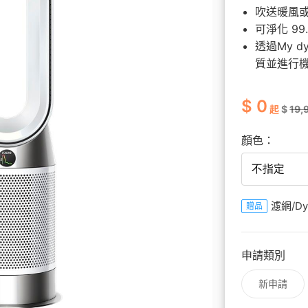
覽
務
升級5G
長途電話
Hami Point 愛
更多
吹送暖風或
Video 影劇
更多
可淨化 99.
透過My 
質並進行
$ 0
起
$
19,
顏色：
濾網/D
贈品
申請類別
新申請