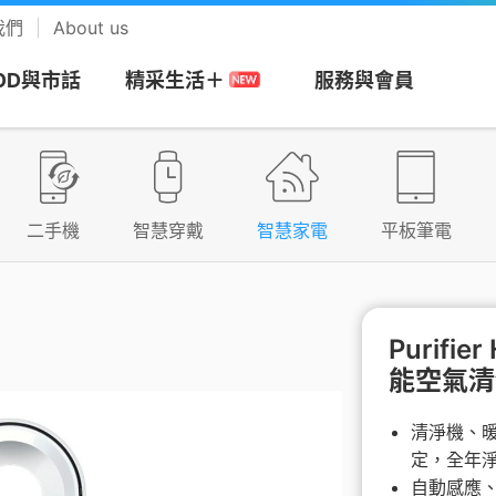
我們
About us
OD與市話
服務與會員
精采生活＋
網
務
搭商品
MOD
帳單服務
預付卡
市話長途
會員回饋計畫
視
安心上網
樂享音樂
二手機
智慧穿戴
智慧家電
平板筆電
/攜碼
區
們
Apple專區
速在必行+MOD
帳單繳費
漫遊方案
市話
中華電信VIP官網
be Premium
防駭守門員
KKBOX
約
市申請查詢
Android專區
影劇館⁺
申請電子帳單
新申請方案
市話加值服務
專屬禮遇及活動
+
色情守門員
musictone鈴聲
Purifi
能空氣清淨
G加值
紹
區
品牌機館
自選餐
更多帳單與發票
儲值方案
國際電話
VIP電子會員卡
Video 電視
上網時間管理
LINE MUSIC 
音樂
清淨機、
服務
服
找更多機款
MOD平台/單頻選購
HoHo代儲
公用電話
加入會員
趨勢資安服務
定，全年
來電答鈴
自動感應