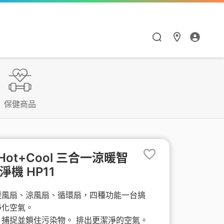
漫遊與通訊應用
HiNet服務
Hami Point
點數商城
閱讀學習
智慧生活
保健商品
漫遊服務優惠
個人信箱
如何集點與兌點
點數商城
Hami 書城
Google One
漫遊服務總覽
MSA信箱服務
我的點數
品牌館
館
天下數位全閱讀
Hami Cam
er Hot+Cool 三合一涼暖智
機 HP11
流量加價購
網路測速
中華電信聯名卡
票券館
鈴聲
PPA Plus
LINE貼圖超值方案
暖風扇、涼風扇、循環扇，四種功能一台搞
衛星通訊
供裝查詢
中信ALL ME卡
好買市集
FunPark 童書夢工
導航王TM
淨化空氣。
廠
、捕捉並鎖住污染物。 排出更潔淨的空氣。