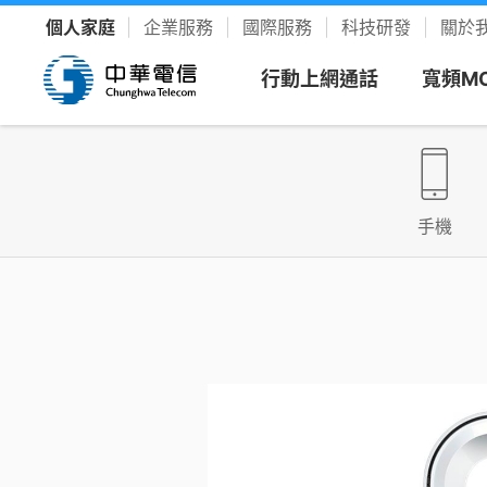
個人家庭
企業服務
國際服務
科技研發
關於
行動上網通話
寬頻M
看方案
寬頻上
客戶服
樂享影
手機
新申請
新客專
聯絡我
YouTu
限時促銷
我的服務中心
精采生活＋推薦
新申請
速在必行方案
個人化服務入口
整合選購，省時又省力
續約
升速續
網路門
Disney
優惠雙享
帳單繳費
YouTube Premium
續約門號
速在必行+MOD 上網+看電視
線上繳費、查帳單
暢看零廣告 精采不受限
精采5
產品介
友善專
Hami 
運動館
續約購機
搭3C家電
資費合約
Google One
全資費
Wi-Fi
簡訊客
速在有禮方案
線上查合約
照片、影片、雲端儲存
Netflix