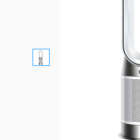
優惠總
更多服
買上網量
短約期
我的VIP
防駭守門員
Hami 
短期租用方案-限新申請
VIP資訊查詢
隨時隨地守護上網安全
館⁺
出國漫遊
智慧攝影機
我的點數
Disney+
Hami Cam 整合方案
查詢我的點數
闔家共享 歡樂加倍
預付卡儲值
資費快選
中華電信APP
KKBOX
條件自由選，快速篩選專屬資費
下載APP 隨身服務
破億曲庫 打造專屬歌單
自助服務區
未出帳用量、合約、解鎖、故障報修
自助服務區
更多服務
自助服務區
供裝速率查詢、線上申請查詢、固定IP
更多線上自助服務
了解方案、帳單代收、答鈴異動
申請、故障報修