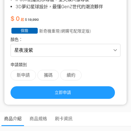
3D夢幻星球設計，最懂GenZ世代的潮流夥伴
$ 0
起
$
19,990
保險
新奇機重現(網購宅配限定版)
顏色：
申請類別
新申請
攜碼
續約
立即申請
商品介紹
商品規格
刷卡資訊