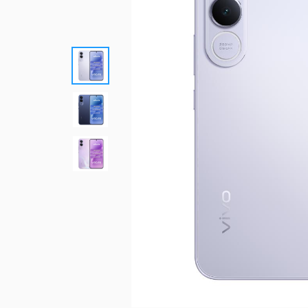
優惠總
更多服
買上網量
短約期
我的VIP
防駭守門員
Hami 
短期租用方案-限新申請
VIP資訊查詢
隨時隨地守護上網安全
館⁺
出國漫遊
智慧攝影機
我的點數
Disney+
Hami Cam 整合方案
查詢我的點數
闔家共享 歡樂加倍
預付卡儲值
資費快選
中華電信APP
KKBOX
條件自由選，快速篩選專屬資費
下載APP 隨身服務
破億曲庫 打造專屬歌單
自助服務區
未出帳用量、合約、解鎖、故障報修
自助服務區
更多服務
自助服務區
供裝速率查詢、線上申請查詢、固定IP
更多線上自助服務
了解方案、帳單代收、答鈴異動
申請、故障報修