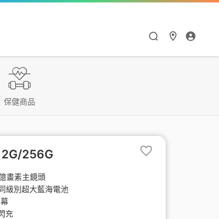
漫遊與通訊應用
HiNet服務
Hami Point
點數商城
閱讀學習
智慧生活
保健商品
漫遊服務優惠
個人信箱
如何集點與兌點
點數商城
Hami 書城
Google One
漫遊服務總覽
MSA信箱服務
我的點數
品牌館
館
天下數位全閱讀
Hami Cam
12G/256G
流量加價購
網路測速
中華電信聯名卡
票券館
鈴聲
PPA Plus
LINE貼圖超值方案
2億畫素主鏡頭
Ah同級別超大藍海電池
衛星通訊
供裝查詢
中信ALL ME卡
好買市集
FunPark 童書夢工
導航王TM
螢幕
廠
速閃充