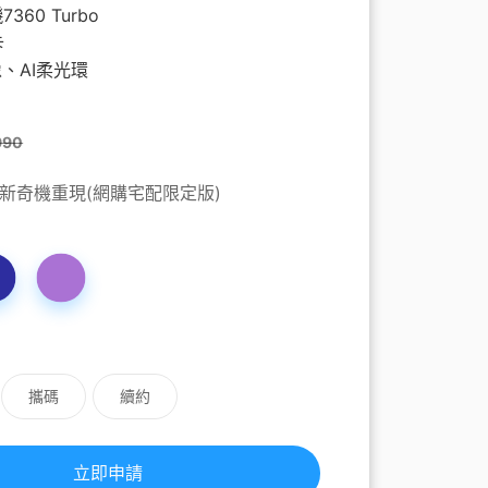
心捐
通訊應用
頻寬分流
Hami Point官網
下載Hami Pay
更多
360 Turbo
更多
卡
像、AI柔光環
990
新奇機重現(網購宅配限定版)
攜碼
續約
立即申請