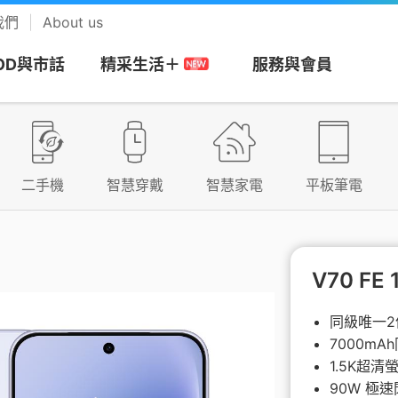
我們
About us
OD與市話
服務與會員
精采生活＋
網
務
搭商品
MOD
帳單服務
預付卡
市話長途
會員回饋計畫
視
安心上網
樂享音樂
二手機
智慧穿戴
智慧家電
平板筆電
/攜碼
區
們
Apple專區
速在必行+MOD
帳單繳費
漫遊方案
市話
中華電信VIP官網
be Premium
防駭守門員
KKBOX
約
市申請查詢
Android專區
影劇館⁺
申請電子帳單
新申請方案
市話加值服務
專屬禮遇及活動
+
色情守門員
musictone鈴聲
V70 FE 
G加值
紹
區
品牌機館
自選餐
更多帳單與發票
儲值方案
國際電話
VIP電子會員卡
Video 電視
上網時間管理
LINE MUSIC 
同級唯一
音樂
7000m
服務
服
找更多機款
MOD平台/單頻選購
HoHo代儲
公用電話
加入會員
趨勢資安服務
1.5K超清
來電答鈴
90W 極