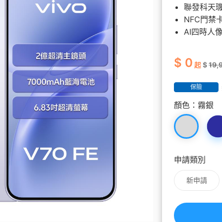
覽
務
升級5G
長途電話
Hami Point 愛
更多
聯發科天璣7
Video 影劇
更多
NFC門禁
AI四時人
$ 0
起
$
19,
保險
顏色：
霧銀
申請類別
新申請