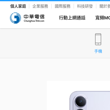
個人家庭
企業服務
國際服務
科技研發
關於
行動上網通話
寬頻M
看方案
寬頻上
客戶服
樂享影
手機
新申請
新客專
聯絡我
YouTu
限時促銷
我的服務中心
精采生活＋推薦
新申請
速在必行方案
個人化服務入口
整合選購，省時又省力
續約
升速續
網路門
Disney
優惠雙享
帳單繳費
YouTube Premium
續約門號
速在必行+MOD 上網+看電視
線上繳費、查帳單
暢看零廣告 精采不受限
精采5
產品介
友善專
Hami 
運動館
續約購機
搭3C家電
資費合約
Google One
全資費
Wi-Fi
簡訊客
速在有禮方案
線上查合約
照片、影片、雲端儲存
Netflix