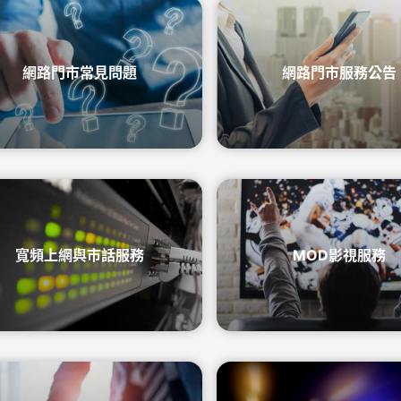
覽
務
升級5G
長途電話
Hami Point 愛
更多
Video 影劇
更多
網路門市常見問題
網路門市服務公告
寬頻上網與市話服務
MOD影視服務