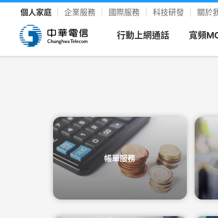
個人家庭
企業服務
國際服務
科技研發
關於
行動上網通話
寬頻M
看方案
寬頻上
客戶服
樂享影
新申請
新客專
聯絡我
YouTu
限時促銷
我的服務中心
精采生活＋推薦
新申請
速在必行方案
個人化服務入口
整合選購，省時又省力
續約
升速續
網路門
Disney
優惠雙享
帳單繳費
YouTube Premium
續約門號
帳單服務
速在必行+MOD 上網+看電視
線上繳費、查帳單
暢看零廣告 精采不受限
精采5
產品介
友善專
Hami 
運動館
續約購機
搭3C家電
資費合約
Google One
全資費
Wi-Fi
簡訊客
速在有禮方案
線上查合約
照片、影片、雲端儲存
Netflix