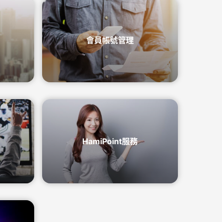
心捐
通訊應用
頻寬分流
Hami Point官網
下載Hami Pay
更多
更多
會員帳號管理
HamiPoint服務