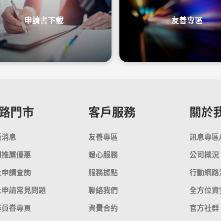
申請書下載
友善專區
路門市
客戶服務
關於
新消息
友善專區
訊息專區
門推薦優惠
暖心服務
公司概況
上申請查詢
服務據點
行動網路
上申請常見問題
聯絡我們
全方位資
業員眷專頁
資費合約
官方社群