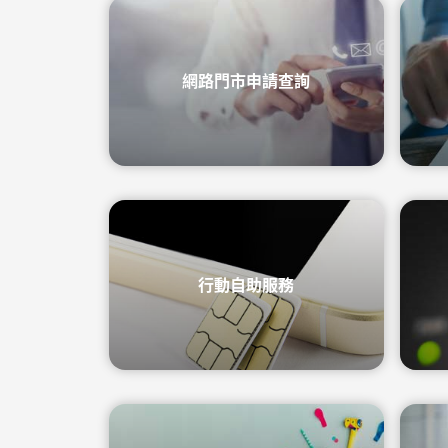
優惠總
更多服
買上網量
短約期
我的VIP
防駭守門員
Hami 
短期租用方案-限新申請
VIP資訊查詢
隨時隨地守護上網安全
館⁺
出國漫遊
網路門市申請查詢
智慧攝影機
我的點數
Disney+
Hami Cam 整合方案
查詢我的點數
闔家共享 歡樂加倍
預付卡儲值
資費快選
中華電信APP
KKBOX
條件自由選，快速篩選專屬資費
下載APP 隨身服務
破億曲庫 打造專屬歌單
自助服務區
未出帳用量、合約、解鎖、故障報修
自助服務區
更多服務
自助服務區
行動自助服務
供裝速率查詢、線上申請查詢、固定IP
更多線上自助服務
了解方案、帳單代收、答鈴異動
申請、故障報修