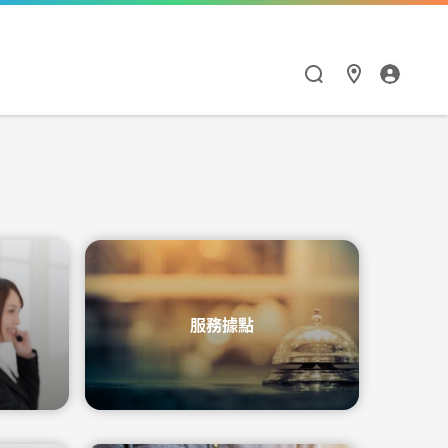
漫遊與通訊應用
HiNet服務
Hami Point
點數商城
閱讀學習
智慧生活
漫遊服務優惠
個人信箱
如何集點與兌點
點數商城
Hami 書城
Google One
漫遊服務總覽
MSA信箱服務
我的點數
品牌館
館
天下數位全閱讀
Hami Cam
服務據點
流量加價購
網路測速
中華電信聯名卡
票券館
鈴聲
PPA Plus
LINE貼圖超值方案
衛星通訊
供裝查詢
中信ALL ME卡
好買市集
FunPark 童書夢工
導航王TM
廠