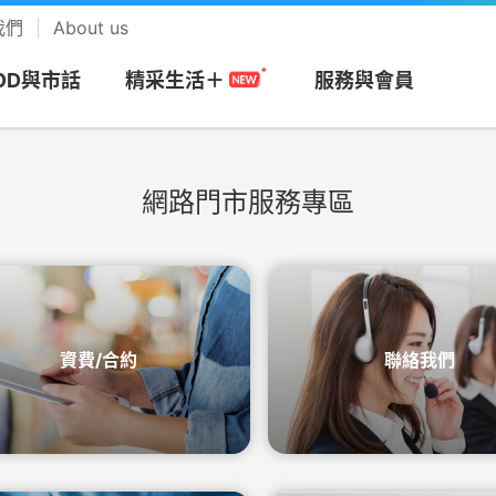
我們
About us
OD與市話
服務與會員
精采生活＋
網路門市服務專區
網
務
搭商品
MOD
帳單服務
預付卡
市話長途
會員回饋計畫
視
安心上網
樂享音樂
/攜碼
區
們
Apple專區
速在必行+MOD
帳單繳費
漫遊方案
市話
中華電信VIP官網
be Premium
防駭守門員
KKBOX
約
市申請查詢
Android專區
影劇館⁺
申請電子帳單
新申請方案
市話加值服務
專屬禮遇及活動
+
色情守門員
musictone鈴聲
資費/合約
聯絡我們
G加值
紹
區
品牌機館
自選餐
更多帳單與發票
儲值方案
國際電話
VIP電子會員卡
Video 電視
上網時間管理
LINE MUSIC 
音樂
服務
服
找更多機款
MOD平台/單頻選購
HoHo代儲
公用電話
加入會員
趨勢資安服務
來電答鈴