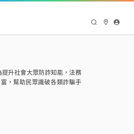
漫遊與通訊應用
HiNet服務
Hami Point
點數商城
閱讀學習
智慧生活
為提升社會大眾防詐知能，法務
漫遊服務優惠
個人信箱
如何集點與兌點
點數商城
Hami 書城
Google One
豐富，幫助民眾識破各類詐騙手
漫遊服務總覽
MSA信箱服務
我的點數
品牌館
館
天下數位全閱讀
Hami Cam
流量加價購
網路測速
中華電信聯名卡
票券館
鈴聲
PPA Plus
LINE貼圖超值方案
衛星通訊
供裝查詢
中信ALL ME卡
好買市集
FunPark 童書夢工
導航王TM
廠