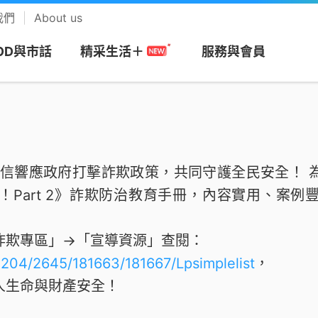
我們
About us
OD與市話
服務與會員
精采生活＋
網
務
搭商品
MOD
帳單服務
預付卡
市話長途
會員回饋計畫
視
安心上網
樂享音樂
電信響應政府打擊詐欺政策，共同守護全民安全！ 
/攜碼
區
們
Apple專區
速在必行+MOD
帳單繳費
漫遊方案
市話
中華電信VIP官網
be Premium
防駭守門員
KKBOX
！Part 2》詐欺防治教育手冊，內容實用、案例
約
市申請查詢
Android專區
影劇館⁺
申請電子帳單
新申請方案
市話加值服務
專屬禮遇及活動
+
色情守門員
musictone鈴聲
詐欺專區」→「宣導資源」查閱：
G加值
紹
區
品牌機館
自選餐
更多帳單與發票
儲值方案
國際電話
VIP電子會員卡
Video 電視
上網時間管理
LINE MUSIC 
2204/2645/181663/181667/Lpsimplelist
，
音樂
人生命與財產安全！
服務
服
找更多機款
MOD平台/單頻選購
HoHo代儲
公用電話
加入會員
趨勢資安服務
來電答鈴