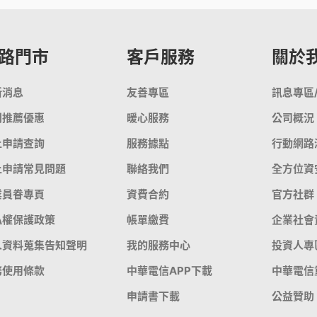
覽
務
升級5G
長途電話
Hami Point 愛
更多
Video 影劇
更多
路門市
客戶服務
關於
新消息
友善專區
訊息專區
門推薦優惠
暖心服務
公司概況
上申請查詢
服務據點
行動網路
上申請常見問題
聯絡我們
全方位資
業員眷專頁
資費合約
官方社群
私權保護政策
帳單繳費
企業社會
人資料蒐集告知聲明
我的服務中心
投資人專
務使用條款
中華電信APP下載
中華電信
申請書下載
公益贊助