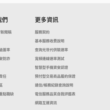
心捐
通訊應用
頻寬分流
Hami Point官網
下載Hami Pay
更多
更多
我們
更多資訊
/新聞稿
服務契約
基本服務收費說明
涵蓋率
查詢光世代供裝速率
安防詐
寬頻連線速率測試
智慧型手機資安認證
責任
預付型交易商品履約保證
區
通信/帳務紀錄查詢說明
重點職缺
電信服務品質自我評鑑表
網路互連資訊