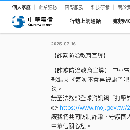
個人家庭
企業服務
國際服務
科技研發
關於
行動上網通話
寬頻M
2025-07-16
看方案
寬頻上
客戶服
樂享影
【詐欺防治教育宣導】
【詐欺防治教育宣導】 中華
新申請
新客專
聯絡我
YouTu
限時促銷
我的服務中心
精采生活＋推薦
新申請
速在必行方案
個人化服務入口
整合選購，省時又省力
部編製《這次不會再被騙了吧
續約
升速續
網路門
Disney
法。
優惠雙享
帳單繳費
YouTube Premium
續約門號
請至法務部全球資訊網「打擊
速在必行+MOD 上網+看電視
線上繳費、查帳單
暢看零廣告 精采不受限
精采5
產品介
友善專
Hami 
👉
https://www.moj.gov.tw/
運動館
續約購機
搭3C家電
資費合約
Google One
讓我們共同防制詐騙，守護國
全資費
Wi-Fi
簡訊客
速在有禮方案
線上查合約
照片、影片、雲端儲存
Netflix
中華信關心您。
買上網量