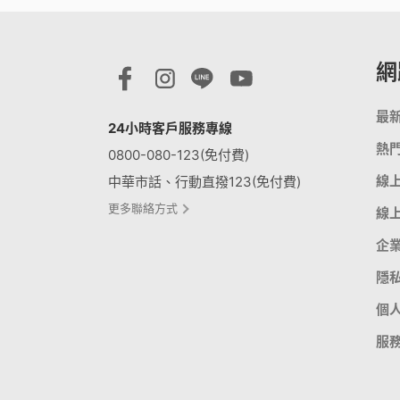
短約期
我的VIP
防駭守門員
優惠總
更多服
短期租用方案-限新申請
VIP資訊查詢
隨時隨地守護上網安全
Hami 
出國漫遊
館⁺
智慧攝影機
我的點數
Disney+
網
Hami Cam 整合方案
查詢我的點數
闔家共享 歡樂加倍
預付卡儲值
最
資費快選
中華電信APP
KKBOX
24小時客戶服務專線
條件自由選，快速篩選專屬資費
下載APP 隨身服務
破億曲庫 打造專屬歌單
熱
0800-080-123(免付費)
自助服務區
線
中華市話、行動直撥123(免付費)
未出帳用量、合約、解鎖、故障報修
自助服務區
更多服務
自助服務區
更多聯絡方式
線
供裝速率查詢、線上申請查詢、固定IP
更多線上自助服務
了解方案、帳單代收、答鈴異動
企
申請、故障報修
隱
個
服