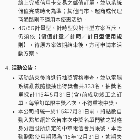
線上完成信用卡交易之儲值訂單，並以系統
儲值完成時間為準；其他門市、超商或代理
商通路則不適用本優惠活動。
4G/5G計量型、計時型與計日型方案互斥，
仍須依
【儲值計量／計時／計日型使用規
則】
，待原方案效期結束後，方可申請本活
動方案。
活動公告：
活動結束後將進行抽獎資格審查，並以電腦
系統亂數隨機抽出得獎者共333名，抽獎名
單採計115年5月31日(含)前成功竣工之訂
單，每筆訂單限中獎乙次，不得重複中獎。
本公司將統一於115年7月31日前，將點數自
動入點於網站公告本次中獎名單門號之對應
身分證號所綁定的中華電信會員帳號，本活
動贈點使用期限為115年12月31日，逾期失