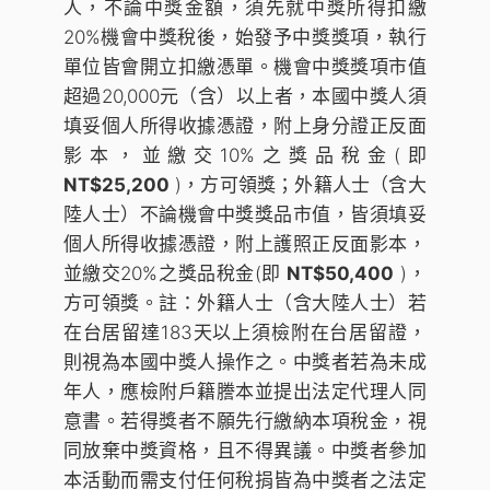
人，不論中獎金額，須先就中獎所得扣繳
20%機會中獎稅後，始發予中獎獎項，執行
單位皆會開立扣繳憑單。機會中獎獎項市值
超過20,000元（含）以上者，本國中獎人須
填妥個人所得收據憑證，附上身分證正反面
影本，並繳交10%之獎品稅金(即
NT$25,200
)，方可領獎；外籍人士（含大
陸人士）不論機會中獎獎品市值，皆須填妥
個人所得收據憑證，附上護照正反面影本，
並繳交20%之獎品稅金(即
NT$50,400
)，
方可領獎。註：外籍人士（含大陸人士）若
在台居留達183天以上須檢附在台居留證，
則視為本國中獎人操作之。中獎者若為未成
年人，應檢附戶籍謄本並提出法定代理人同
意書。若得獎者不願先行繳納本項稅金，視
同放棄中獎資格，且不得異議。中獎者參加
本活動而需支付任何稅捐皆為中獎者之法定