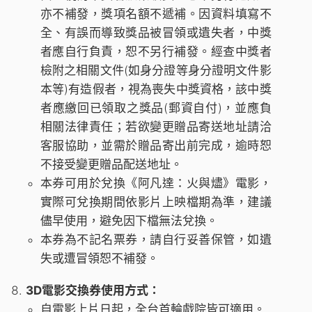
亦不補發，獎項名額不遞補。因資料填寫不
全、有誤而導致獎品被冒領或遺失者，中獎
者應自行負責，恕不另行補發。經查中獎者
檢附之相關文件(如身分證等身分證明文件影
本等)有造假者，視為喪失中獎資格，該中獎
者應繳回已領取之獎品(郵資自付)，並應負
相關法律責任；若欲變更贈品寄送地址請洽
客服協助，並需於贈品寄出前完成，逾時恕
不接受變更贈品配送地址。
本券可用於兌換《阿凡達：火與燼》電影，
實際可兌換期間依影片上映檔期為準，建議
儘早使用，避免因下檔無法兌換。
本券為不記名票券，請自行妥善保管，如遺
失或遭冒領恕不補發。
3D電影交換券使用方式：
自電影上片日起，全台首輪戲院皆可適用。