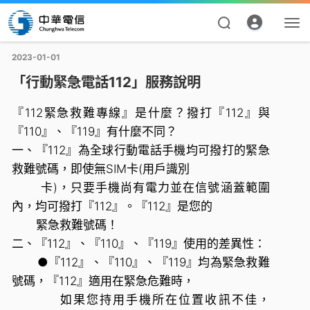
2023-01-01
「行動緊急電話112」服務說明
『112緊急救難專線』是什麼？撥打『112』與
『110』、『119』有什麼不同？
一、『112』為全球行動電話手機均可撥打的緊急
救難號碼，即使無SIM卡(用戶識別
卡)，只要手機尚有電力並在信號涵蓋範圍
資費合約
內，均可撥打『112』。『112』是您的
緊急救難號碼！
帳單繳費
二、『112』、『110』、『119』使用的差異性：
●『112』、『110』、『119』均為緊急救難
申請查詢
號碼，『112』適用在緊急危難時，
我的帳號
如果您持用手機所在位置收訊不佳，