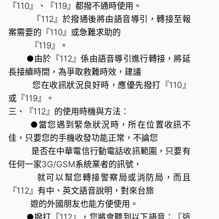
『110』、『119』都撥不通時使用。
『112』於撥通後將由語音導引，轉接至報
案需要的『110』或急難求助的
『119』。
●由於『112』係由語音導引進行轉接，將延
長接續時間，為爭取救難時效，建議
您在收訊狀況良好時，應優先撥打『110』
或『119』。
三、『112』的使用時機與方法：
●當您遇到緊急狀況時，所在位置收訊不
佳，只要您的手機收發功能正常，不論您
是否在中華電信行動電話收訊範圍，只要有
任何一家3G/GSM系統業者的訊號，
就可以幫您轉接警察局或消防局，而且
『112』有中、英文語音說明，對來台旅
遊的外國朋友也能方便使用。
●撥打『112』，您將會聽到以下語音：『這