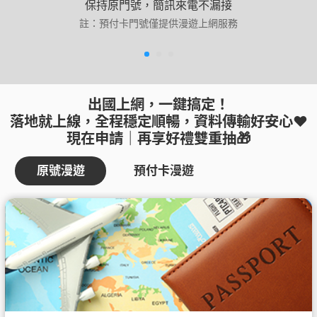
保持原門號，簡訊來電不漏接
註：預付卡門號僅提供漫遊上網服務​
出國上網，一鍵搞定！
落地就上線，全程穩定順暢，資料傳輸好安心❤️
現在申請｜再享好禮雙重抽🎁
原號漫遊
預付卡漫遊