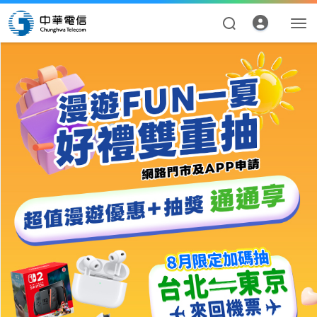
活動辦法
熱門推薦
貼心叮嚀
中獎公告
資費合約
帳單繳費
申請查詢
我的帳號