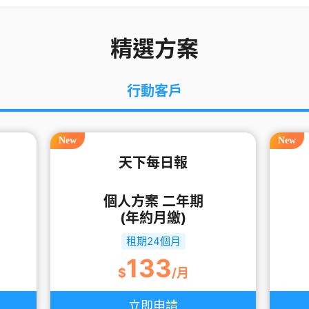
精選方案
行動客戶
New
New
天下每日報
個人方案 二年期
(年約月繳)
租期24個月
133
$
/月
立即申請