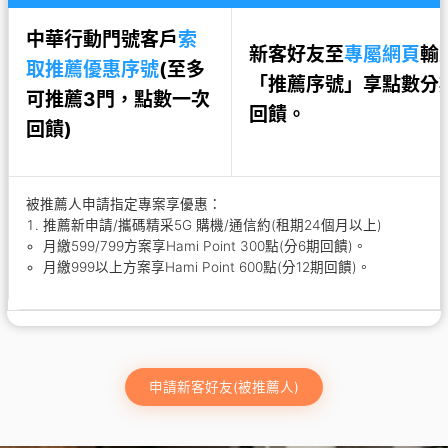
中華行動門號客戶
索
新客好友至
專屬網頁
輸
取推薦優惠序號
(至多
「推薦序號」享點數分
可推薦3門，點數一次
回饋。
回饋)
被推薦人申請指定專案享優惠：
推薦新申請/攜碼精采5G 購機/通信約(租期24個月以上)
月繳599/799方案享Hami Point 300點(分6期回饋)。
月繳999以上方案享Hami Point 600點(分12期回饋)。
申請新客好友(被推薦人)