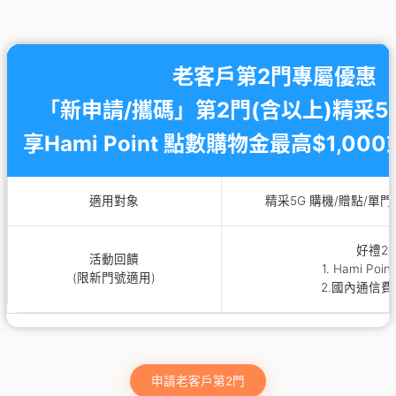
老客戶第2門專屬優惠
「新申請/攜碼」第2門(含以上)精采
享Hami Point 點數購物金最高$1,00
適用對象
精采5G 購機/贈點/單
好禮2
活動回饋
1. Hami Poin
(限新門號適用)
2.國內通信費1
申請老客戶第2門