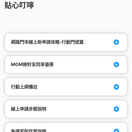
我要怎麼成為推薦人?
貼心叮嚀
我朋友推薦我，我要怎麼才能夠成為被推薦
人。
網路門市線上新申請攻略-行動門號篇
我是【推薦人】，Hami Point點數甚麼時候會
拿到?
MGM揪好友同享優惠
如果我已經成功被推薦專案，Hami Point點數
甚麼時候會拿到?
行動上網備註
線上申請步驟說明
免運宅配作業說明