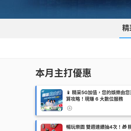
優惠總
更多服
買上網量
短約期
我的VIP
防駭守門員
Hami 
短期租用方案-限新申請
VIP資訊查詢
隨時隨地守護上網安全
⁺
出國漫遊
精
智慧攝影機
我的點數
Disney+
Hami Cam 整合方案
查詢我的點數
闔家共享 歡樂加倍
預付卡儲值
資費快選
中華電信APP
KKBOX
條件自由選，快速篩選專屬資費
下載APP 隨身服務
破億曲庫 打造專屬歌單
自助服務區
本月主打優惠
未出帳用量、合約、解鎖、故障報修
自助服務區
更多服務
自助服務區
供裝速率查詢、線上申請查詢、固定IP
更多線上自助服務
了解方案、帳單代收、答鈴異動
申請、故障報修
📱 精采5G加值，您的娛樂由
算攻略！現賺 6 大數位服務
暢玩樂園 雙週連續抽4次！🎁 精采