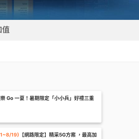
心捐
通訊應用
頻寬分流
Hami Point官網
下載Hami Pay
更多
更多
加值
h 歡樂 Go 一夏！暑期限定「小小兵」好禮三重
~8/19)
【網路限定】精采5G方案 ，最高加