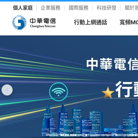
個人家庭
企業服務
國際服務
科技研發
關於
行動上網通話
寬頻M
精
看方案
寬頻上
客戶服
樂享影
新申請
新客專
聯絡我
YouTu
限時促銷
我的服務中心
精采生活＋推薦
新申請
速在必行方案
個人化服務入口
整合選購，省時又省力
續約
升速續
網路門
Disney
優惠雙享
帳單繳費
YouTube Premium
續約門號
速在必行+MOD 上網+看電視
線上繳費、查帳單
暢看零廣告 精采不受限
精采5
產品介
友善專
Hami 
動館
續約購機
搭3C家電
資費合約
Google One
全資費
Wi-Fi
簡訊客
速在有禮方案
線上查合約
照片、影片、雲端儲存
Netflix