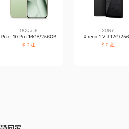
GOOGLE
SONY
Pixel 10 Pro 16GB/256GB
Xperia 1 VIII 12G/25
$
0 起
$
0 起
元帶回家