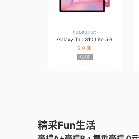
SAMSUNG
Galaxy Tab S10 Lite 5G
6G/128G (X406B)
$
0 起
缺貨中
精采Fun生活
豪禮A+豪禮B，雙重豪禮 0