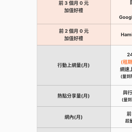
前 3 個月 0 元
加值好禮
Goog
前 2 個月 0 元
Ham
加值好禮
2
(租
行動上網量(月)
網速上
(量到降
與
熱點分享量(月)
(量到
前
網內(月)
超量