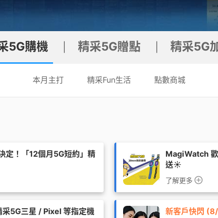
覽
務
升級5G
長途電話
Hami Point 愛
更多
Video 影劇館
更多
采5G購機
精采5G贈點
精采5G
|
|
本月主打
精采Fun生活
點數商城
您決定！「12個月5G短約」精
MagiWatc
送☀️
了解更多
5G三星 / Pixel 等指定機
新客戶快閃 (8/1