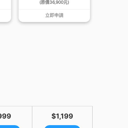
(原價36,900元)
(原價
立即申請
999
$1,199