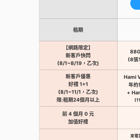
租期
【網路限定】
88
新客戶快閃
(8張
(8/1~8/19，乙次)
新客戶優惠
Hami
好禮 1+1
年約
(8/1~11/1，乙次)
+ Ha
限:租期24個月以上
(1
前 4 個月 0 元
加值好禮
來電