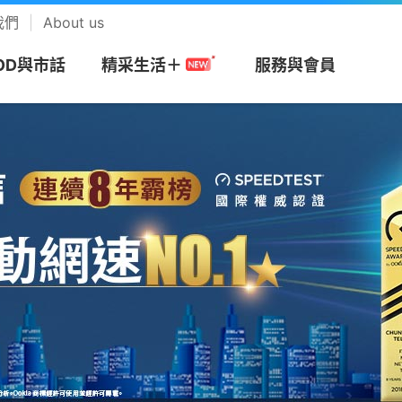
我們
About us
OD與市話
服務與會員
精采生活＋
采5G購機
精采5G贈點
精采5G
|
|
網
務
搭商品
MOD
帳單服務
預付卡
市話長途
會員回饋計畫
視
安心上網
樂享音樂
本月主打
精采Fun生活
點數商城
/攜碼
區
們
Apple專區
速在必行+MOD
帳單繳費
漫遊方案
市話
中華電信VIP官網
be Premium
防駭守門員
KKBOX
約
市申請查詢
Android專區
影劇館⁺
申請電子帳單
新申請方案
市話加值服務
專屬禮遇及活動
+
色情守門員
musictone鈴聲
G加值
紹
區
品牌機館
自選餐
更多帳單與發票
儲值方案
國際電話
VIP電子會員卡
Video 電視運
上網時間管理
LINE MUSIC 
音樂
服務
服
找更多機款
MOD平台/單頻選購
HoHo代儲
公用電話
加入會員
趨勢資安服務
來電答鈴