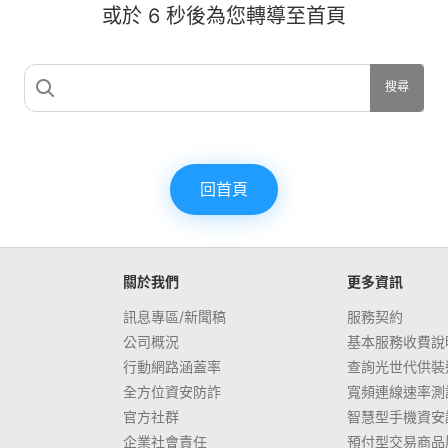
或於
6
秒後為您轉導至首頁
搜尋
回首頁
關於我們
更多資訊
訊息專區/新聞稿
服務契約
公司概況
基本服務收費說
行動網路涵蓋率
查詢光世代供裝
全方位資安防詐
寬頻連線速率測
官方社群
智慧型手機資安
企業社會責任
預付型交易商品