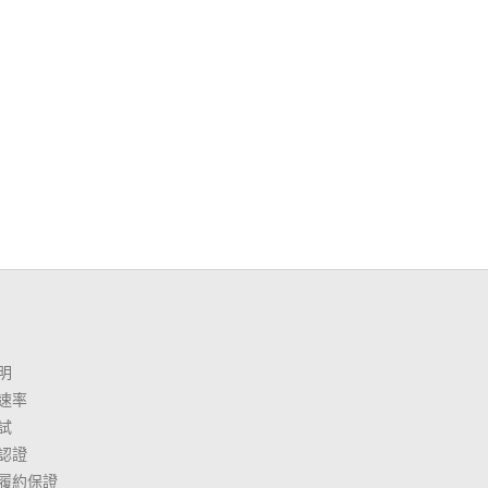
明
速率
試
認證
履約保證