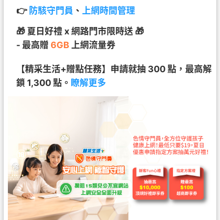
👉
防駭守門員
、
上網時間管理
🎁 夏日好禮 x 網路門市限時送 🎁
- 最高贈
6GB
上網流量券
【精采生活+贈點任務】申請就抽 300 點，最高解
鎖 1,300 點。
瞭解更多