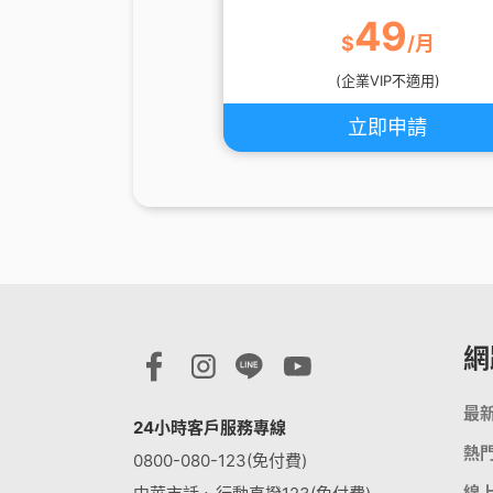
49
$
/月
(企業VIP不適用)
立即申請
網
最
24小時客戶服務專線
熱
0800-080-123(免付費)
線