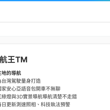
航王TM
在地的導航
為台灣駕駛量身打造
獨家安心亞語音包開車不無聊
紅綠燈與3D實景導航導航清楚不走錯
每日更新測速照相、科技執法預警