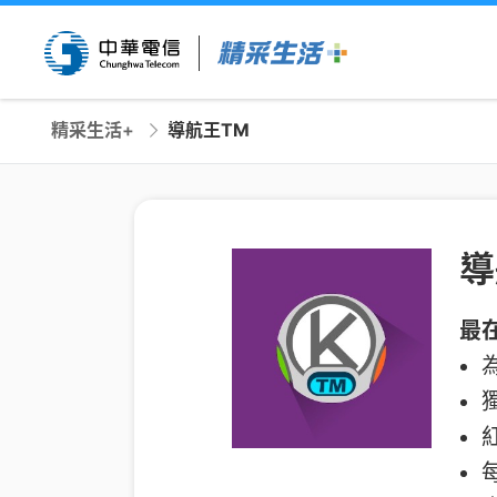
精采生活+
導航王TM
導
最