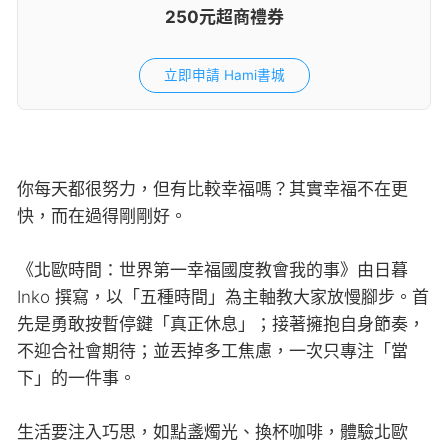
250元超商禮券
立即申請 Hami書城
你每天都很努力，但有比較幸福嗎？其實幸福不在更
快，而在過得剛剛好。
《北歐時間：世界第一幸福國度教會我的事》由日暮
Inko 撰寫，以「五種時間」為主軸教大家放慢腳步。首
先是勇敢按暫停鍵「真正休息」；接著擁抱自身節奏，
不迎合社會期待；並丟掉多工焦慮，一次只專注「當
下」的一件事。
生活要注入巧思，如點盞燭光、換杯咖啡，體驗北歐