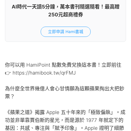
AI時代一天讀5分鐘，萬本書刊隨選隨看！最高贈
250元超商禮券
立即申請 Hami書城
你可以用 HamiPoint 點數免費兌換這本書！立即前往
👉 https://hamibook.tw/qrFMJ
為什麼全世界幾億人會心甘情願為這顆蘋果掏出大把鈔
票？
《蘋果之道》揭露 Apple 五十年來的「極致偏執」。成
功並非單靠賈伯斯的星光，而是源於 1977 年就定下的
基因：共感、專注與「賦予印象」。Apple 證明了細節