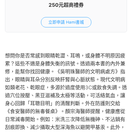
250元超商禮券
立即申請 Hami書城
想問你是否常感到眼睛乾澀、耳鳴，或身體不明原因疲
累？這些不適是身體失衡的訊號。透過兩本書的內外兼
修，能幫你找回健康。《吳明珠醫師的文明病處方》指
出，眼睛與耳朵分別反映肝腎與心脈狀態。現代文明病
如類老花、乾眼症，多源於過度使用3C或飲食失調。透
過穴位按壓、黑豆滋補及太極等活動，可活絡氣血，讓
身心回歸「耳聰目明」的清醒判斷。外在防護則交給
《食安醫師的無毒餐桌》。顏宗海醫師提醒，健康應從
日常減毒開始。例如：米洗三次降低無機砷、不沾鍋有
刮痕即換、減少攝取大型深海魚以避開甲基汞。此外，