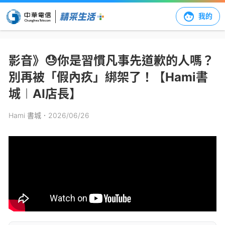
我的
影音》😓你是習慣凡事先道歉的人嗎？
別再被「假內疚」綁架了！【Hami書
城︱AI店長】
Hami 書城
．2026/06/26