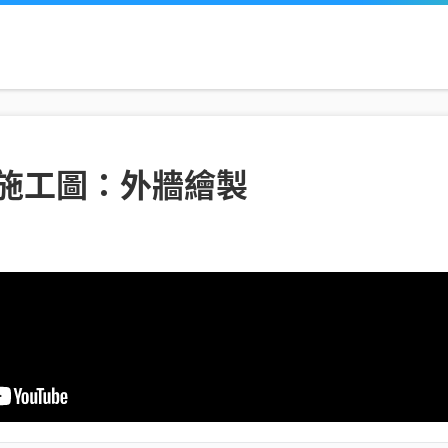
D施工圖：外牆繪製