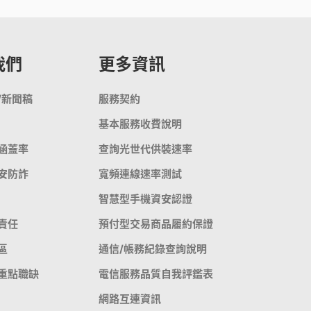
我們
更多資訊
/新聞稿
服務契約
基本服務收費說明
涵蓋率
查詢光世代供裝速率
安防詐
寬頻連線速率測試
智慧型手機資安認證
責任
預付型交易商品履約保證
區
通信/帳務紀錄查詢說明
重點職缺
電信服務品質自我評鑑表
網路互連資訊