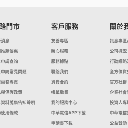
路門市
客戶服務
關於
新消息
友善專區
訊息專區
門推薦優惠
暖心服務
公司概況
上申請查詢
服務據點
行動網路
上申請常見問題
聯絡我們
全方位資
業員眷專頁
資費合約
官方社群
私權保護政策
帳單繳費
企業社會
人資料蒐集告知聲明
我的服務中心
投資人專
務使用條款
中華電信APP下載
中華電信
申請書下載
公益贊助