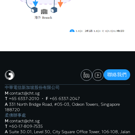
聯絡我們
中華電信新加坡股份有限公司
M
contact@cht.sg
T
+65 6337-2010
・
F
+65 6337-2047
A
331 North Bridge Road, #05-03, Odeon Towers, Singapore
188720
柔佛辦事處
M
contact@cht.sg
T
+60-17-809-7535
A
Suite 30.01, Level 30, City Square Office Tower, 106-108, Jalan