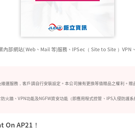
eb、Mail 等)服務、IPSec（ Site to Site ）VPN、S
裝及維運服務，客戶請自行安裝設定。本公司擁有更換等值贈品之權利。贈
rk 2530包含防火牆、VPN功能及NGFW資安功能（即應用程式控管、IPS入侵
 On AP21！