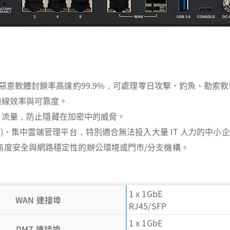
82 平台)，惡意軟體封鎖率高達約99.9%，可處理零日攻擊、釣魚、勒索
支連線效率與可靠度。
SL 流量，防止隱藏在加密中的威脅。
ioning )、集中雲端管理平台，特別適合無法投入大量 IT 人力的中
求高度安全與網路穩定性的辦公環境或門市/分支機構。
1 x 1GbE
WAN 連接埠
RJ45/SFP
1 x 1GbE
DMZ 連接埠