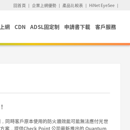
回首頁
企業上網優勢
產品比較表
HiNet EyeSee
上網
CDN
ADSL固定制
申請書下載
客戶服務
牆！
網，同時客戶原本使用的防火牆效能可能無法應付光世
，提供Check Point 公司最新推出的 Quantum