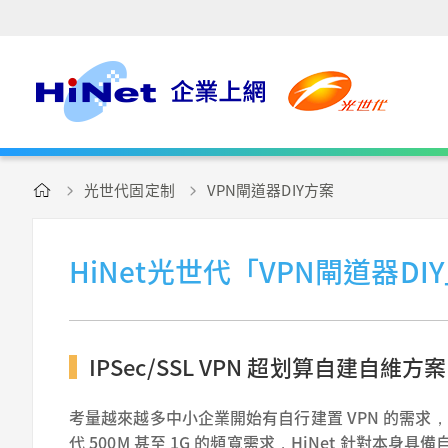
光世代固定制
VPN閘道器DIY方案
HiNet光世代「VPN閘道器D
IPSec/SSL VPN 超划算自建自維方
考量越來越多中小企業開始有自行建置 VPN 的需
代 500M 甚至 1G 的頻寬需求，HiNet 針對本身具