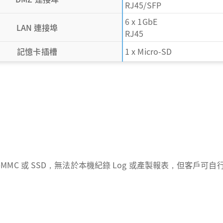
RJ45/SFP
6 x 1GbE
LAN 連接埠
RJ45
記憶卡插槽
1 x Micro-SD
建 eMMC 或 SSD，無法於本機紀錄 Log 或產製報表，但客戶可自行加