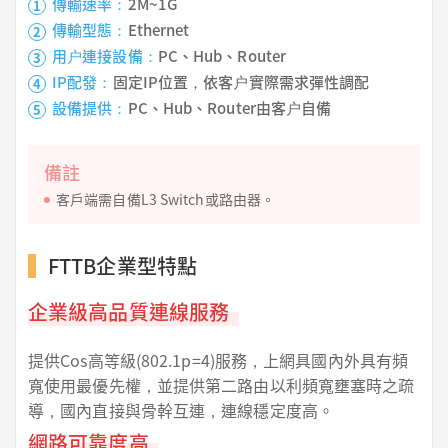
傳輸速率：
2M~1G
1
傳輸型態：
Ethernet
2
用户連接設備：
PC、Hub、Router
3
IP配發：
固定IP位置，依客户實際需求彈性調配
4
設備提供：
PC、Hub、Router由客户自備
5
備註
客戶端需自備L3 Switch或路由器。
FTTB企業型特點
企業級高品質連線服務
提供Cos高等級(802.1p=4)服務，上網具國內外具有頻
寬使用最優先權，並提供第二路由以利頻寬壅塞時之疏
導，國內直接與骨幹互連，連線穩定度高。
網路可靠度高