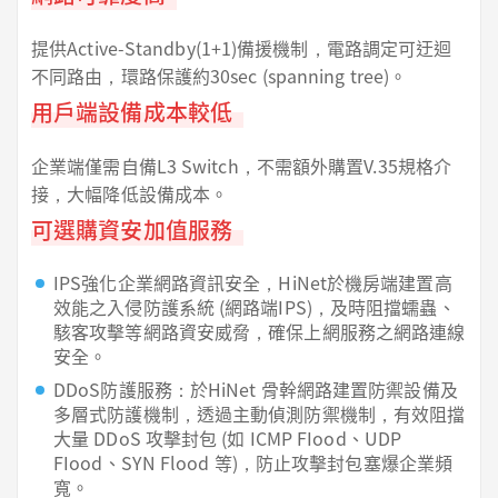
提供Active-Standby(1+1)備援機制，電路調定可迂迴
不同路由，環路保護約30sec (spanning tree)。
用戶端設備成本較低
企業端僅需自備L3 Switch，不需額外購置V.35規格介
接，大幅降低設備成本。
可選購資安加值服務
IPS強化企業網路資訊安全，HiNet於機房端建置高
效能之入侵防護系統 (網路端IPS)，及時阻擋蠕蟲、
駭客攻擊等網路資安威脅，確保上網服務之網路連線
安全。
DDoS防護服務：於HiNet 骨幹網路建置防禦設備及
多層式防護機制，透過主動偵測防禦機制，有效阻擋
大量 DDoS 攻擊封包 (如 ICMP FIood、UDP
FIood、SYN Flood 等)，防止攻擊封包塞爆企業頻
寬。