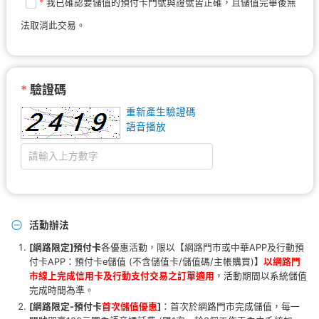
*
我已確認要儲值的預付卡門號與證號皆正確，且儲值完畢後無
法取消此交易。
*
驗證碼
重新產生驗證碼
語音播放
活動辦法
[網路限定]預付卡
各優惠活動，限以【網路門市或中華APP及行動預
付卡APP：預付卡e儲值 (不含儲值卡/儲值碼/主帳購買)】
以網路門
市線上完成信用卡及行動支付交易之訂單適用
，活動期間以系統儲值
完成時間為準。
[網路限定-
預付卡
首次儲值優惠
]
：首次於網路門市完成儲值，每一