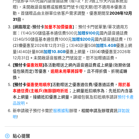
門號即享100元國內語音通話費 (限1次，於3個工作天內由系統加
贈)，未開啟語音服務或服務型門號卡(短天期)恕不適用本優惠活
動。首儲贈品由主辦單位依客戶需求調整，優惠期間至
2026年12月
31日
。
[網路限定-
預付卡
加量不加價優惠
]
：預付卡門號單筆/單次適用方
案：(1)4G/5G儲值基本通信費500元
加贈$100元
國內語音通話費
(2)4G/5G儲值基本通信費1000元
加贈$200元
國內語音通話費
，(1)
(2)項
優惠至2026年12月31日
；
(3)4G計量5GB
加贈5.4GB
優惠上網
量(4)4G計量8GB
加贈10.8GB
優惠上網量
，(3)(4)項
優惠至2026年
12月31日
。
未開啟語音服務之門號設定，恕不加贈通話費。
[
預付卡
優惠效期
]
各活動贈送之網內語音通話費或上網量(效期依儲
值包裝而定)等
優惠
，
逾期未用畢將歸零
，且不得折價、折現或轉
換。
[
預付卡
優惠使用順序
]
活動贈送之優惠通信費/優惠通話費，
限於基
本通信費(主帳戶)無餘額時折抵
；上網量抵扣順序為：先抵扣內含基
本上網量，接續抵扣優惠上網量。
詳
細包裝及扣抵順序請詳
預付卡產
品說明
。
新申請親子預付卡需於
服務據點
辦理
，相關申請及辦理資訊
詳如說
明
!
貼心提醒