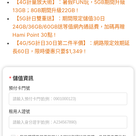
【4G計量放大術】：暑假FUN玩，5GB期間升級
13GB；8GB期間升級22GB !
【5G計日雙重送】：期間限定儲值30日
24GB/36GB/60GB送等值網內通話費，加碼再贈
Hami Point 30點 !
【4G/5G計日30日第二件半價】：網路限定效期延
長60日，限時優惠只要$1,349 !
*
儲值資訊
預付卡門號
租用人證號