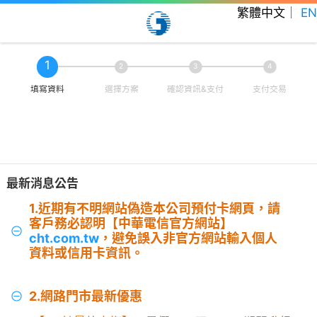
繁體中文
｜
EN
1
2
3
4
填寫資料
選擇方案
確認資訊&支付
支付交易
最新消息公告
1.近期有不明網站偽造本公司預付卡網頁，請
客戶務必認明【中華電信官方網站】
cht.com.tw
，避免誤入非官方網站輸入個人
資料或信用卡資訊。
2.網路門市最新優惠