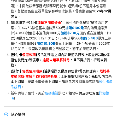
門號即享100元國內語音通話費 (限1次，於3個工作天內由系統加
贈)，未開啟語音服務或服務型門號卡(短天期)恕不適用本優惠活
動。首儲贈品由主辦單位依客戶需求調整，優惠期間至
2026年12月
31日
。
[網路限定-
預付卡
加量不加價優惠
]
：預付卡門號單筆/單次適用方
案：(1)4G/5G儲值基本通信費500元
加贈$100元
國內語音通話費
(2)4G/5G儲值基本通信費1000元
加贈$200元
國內語音通話費
，(1)
(2)項
優惠至2026年12月31日
；
(3)4G計量5GB
加贈5.4GB
優惠上網
量(4)4G計量8GB
加贈10.8GB
優惠上網量
，(3)(4)項
優惠至2026年
12月31日
。
未開啟語音服務之門號設定，恕不加贈通話費。
[
預付卡
優惠效期
]
各活動贈送之網內語音通話費或上網量(效期依儲
值包裝而定)等
優惠
，
逾期未用畢將歸零
，且不得折價、折現或轉
換。
[
預付卡
優惠使用順序
]
活動贈送之優惠通信費/優惠通話費，
限於基
本通信費(主帳戶)無餘額時折抵
；上網量抵扣順序為：先抵扣內含基
本上網量，接續抵扣優惠上網量。
詳
細包裝及扣抵順序請詳
預付卡產
品說明
。
新申請親子預付卡需於
服務據點
辦理
，相關申請及辦理資訊
詳如說
明
!
貼心提醒