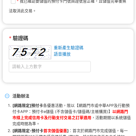
*
我已確認要儲值的預付卡門號與證號皆正確，且儲值完畢後無
法取消此交易。
*
驗證碼
重新產生驗證碼
語音播放
活動辦法
[網路限定]預付卡
各優惠活動，限以【網路門市或中華APP及行動預
付卡APP：預付卡e儲值 (不含儲值卡/儲值碼/主帳購買)】
以網路門
市線上完成信用卡及行動支付交易之訂單適用
，活動期間以系統儲值
完成時間為準。
[網路限定-
預付卡
首次儲值優惠
]
：首次於網路門市完成儲值，每一