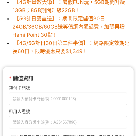
【4G計量放大術】：暑假FUN玩，5GB期間升級
13GB；8GB期間升級22GB !
【5G計日雙重送】：期間限定儲值30日
24GB/36GB/60GB送等值網內通話費，加碼再贈
Hami Point 30點 !
【4G/5G計日30日第二件半價】：網路限定效期延
長60日，限時優惠只要$1,349 !
*
儲值資訊
預付卡門號
租用人證號