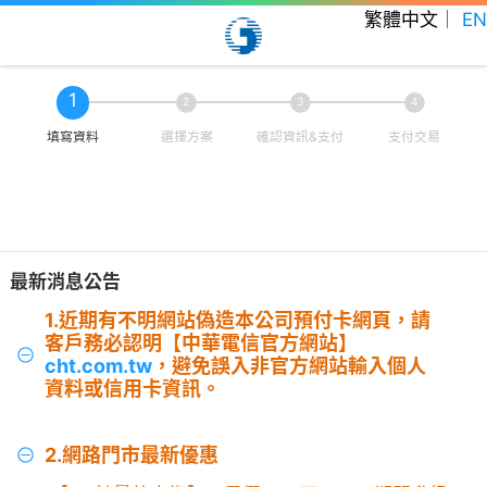
繁體中文
｜
EN
1
2
3
4
填寫資料
選擇方案
確認資訊&支付
支付交易
最新消息公告
1.近期有不明網站偽造本公司預付卡網頁，請
客戶務必認明【中華電信官方網站】
cht.com.tw
，避免誤入非官方網站輸入個人
資料或信用卡資訊。
2.網路門市最新優惠