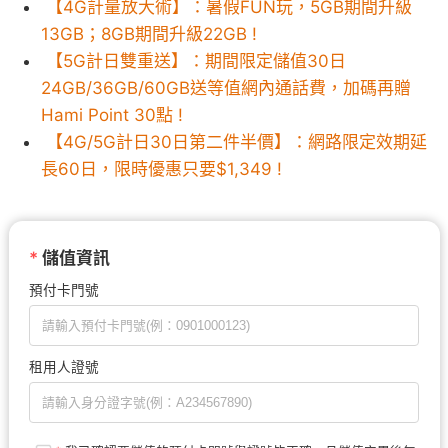
【4G計量放大術】：暑假FUN玩，5GB期間升級
13GB；8GB期間升級22GB !
【5G計日雙重送】：期間限定儲值30日
24GB/36GB/60GB送等值網內通話費，加碼再贈
Hami Point 30點 !
【4G/5G計日30日第二件半價】：網路限定效期延
長60日，限時優惠只要$1,349 !
*
儲值資訊
預付卡門號
租用人證號