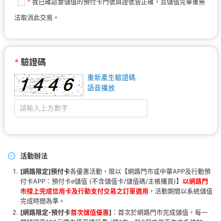
*
我已確認要儲值的預付卡門號與證號皆正確，且儲值完畢後無
法取消此交易。
*
驗證碼
重新產生驗證碼
語音播放
活動辦法
[網路限定]預付卡
各優惠活動，限以【網路門市或中華APP及行動預
付卡APP：預付卡e儲值 (不含儲值卡/儲值碼/主帳購買)】
以網路門
市線上完成信用卡及行動支付交易之訂單適用
，活動期間以系統儲值
完成時間為準。
[網路限定-
預付卡
首次儲值優惠
]
：首次於網路門市完成儲值，每一