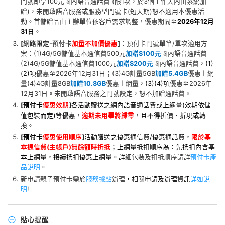
門號即享100元國內語音通話費 (限1次，於3個工作天內由系統加
贈)，未開啟語音服務或服務型門號卡(短天期)恕不適用本優惠活
動。首儲贈品由主辦單位依客戶需求調整，優惠期間至
2026年12月
31日
。
[網路限定-
預付卡
加量不加價優惠
]
：預付卡門號單筆/單次適用方
案：(1)4G/5G儲值基本通信費500元
加贈$100元
國內語音通話費
(2)4G/5G儲值基本通信費1000元
加贈$200元
國內語音通話費
，(1)
(2)項
優惠至2026年12月31日
；
(3)4G計量5GB
加贈5.4GB
優惠上網
量(4)4G計量8GB
加贈10.8GB
優惠上網量
，(3)(4)項
優惠至2026年
12月31日
。
未開啟語音服務之門號設定，恕不加贈通話費。
[
預付卡
優惠效期
]
各活動贈送之網內語音通話費或上網量(效期依儲
值包裝而定)等
優惠
，
逾期未用畢將歸零
，且不得折價、折現或轉
換。
[
預付卡
優惠使用順序
]
活動贈送之優惠通信費/優惠通話費，
限於基
本通信費(主帳戶)無餘額時折抵
；上網量抵扣順序為：先抵扣內含基
本上網量，接續抵扣優惠上網量。
詳
細包裝及扣抵順序請詳
預付卡產
品說明
。
新申請親子預付卡需於
服務據點
辦理
，相關申請及辦理資訊
詳如說
明
!
貼心提醒