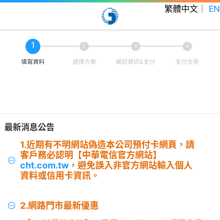
繁體中文
｜
EN
1
2
3
4
填寫資料
選擇方案
確認資訊&支付
支付交易
最新消息公告
1.近期有不明網站偽造本公司預付卡網頁，請
客戶務必認明【中華電信官方網站】
cht.com.tw
，避免誤入非官方網站輸入個人
資料或信用卡資訊。
2.網路門市最新優惠