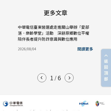
更多文章
中華電信臺東營運處走進關山舉辦「愛部
中華
落．樂齡學堂」活動 深耕原鄉數位平權
蠟堆
陪伴長者提升防詐意識與數位應用
實踐
閱讀更多
2026/08/04
2026/
返
回
頂
1
6
/
部