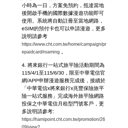
小時為一日，方案免預約，抵達當地
後開啟手機的國際數據漫遊功能即可
使用。系統將自動註冊至當地網路，
eSIM
的預付卡也可以申請漫遊，更多
說明請參考
https://www.cht.com.tw/home/campaign/pr
。
epaidcard/roaming
4. 將來銀行一站式旅平險活動期間為
115/4/1
至
115/6/30
，限至中華電信官
網
/APP
申辦漫遊服務完成後，接續於
「中華電信
x
將來銀行
x
兆豐保險旅平
險一站式服務」完成海外旅平險網路
投保之中華電信月租型門號客戶，更
多說明請參考
:
https://hamipoint.cht.com.tw/promotion/26
09/view?