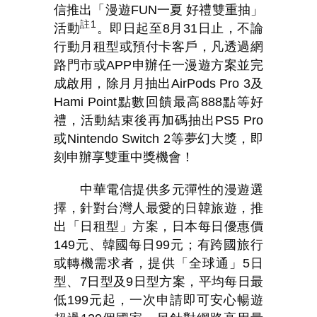
信推出「漫遊
FUN
一夏
好禮雙重抽」
註
1
活動
。即日起至
8
月
31
日止，不論
行動月租型或預付卡客戶，凡透過網
路門市或
APP
申辦任一漫遊方案並完
成啟用，除月月抽出
AirPods Pro 3
及
Hami Point
點數回饋最高
888
點等好
禮，活動結束後再加碼抽出
PS5 Pro
或
Nintendo Switch 2
等夢幻大獎，即
刻申辦享雙重中獎機會！
中華電信提供多元彈性的漫遊選
擇，針對台灣人最愛的日韓旅遊，推
出「日租型」方案，日本每日優惠價
149
元、韓國每日
99
元；有跨國旅行
或轉機需求者，提供「全球通」
5
日
型、
7
日型及
9
日型方案，平均每日最
低
199
元起，一次申請即可安心暢遊