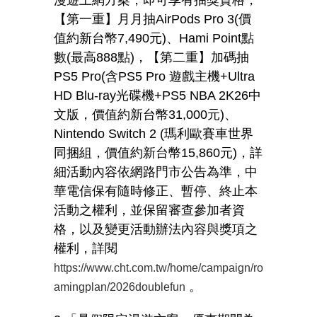
漫遊上網方案，即可享有抽獎資格，
【第一重】月月抽
AirPods Pro 3(
價
值約新台幣
7,490
元
)
、
Hami Point
點
數
(
最高
888
點
)
，【第二重】加碼抽
PS5 Pro(
含
PS5 Pro
遊戲主機
+Ultra
HD Blu-ray
光碟機
+PS5 NBA 2K26
中
文版，價值約新台幣
31,000
元
)
、
Nintendo Switch 2 (
瑪利歐賽車世界
同捆組，價值約新台幣
15,860
元
)
，詳
細活動內容依網路門市公告為準，中
華電信保有隨時修正、暫停、終止本
活動之權利，並保留審查參加者資
格，以及變更活動辦法內容與獎項之
權利，詳閱
https://www.cht.com.tw/home/campaign/ro
。
amingplan/2026doublefun