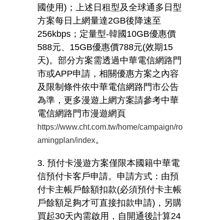
國使用
)
；上述日租型及全球通多日型
方案每日上網量達
2GB
後降速至
256kbps
；定量型
-
韓國
10GB
優惠價
588
元、
15GB
優惠價
788
元
(
效期
15
天
)
。部分方案需透過中華電信網路門
市或
APP
申請，相關優惠方案之內容
及限制條件依中華電信網路門市公告
為準，更多漫遊上網方案請參考中華
電信網路門市漫遊網頁
https://www.cht.com.tw/home/campaign/ro
。
amingplan/index
3. 預付卡漫遊方案僅限本國籍中華電
信預付卡客戶申請。申請方式：由預
付卡主帳戶餘額扣款
(
必須預付卡主帳
戶餘額足夠才可直接扣款申請
)
，另購
買起
30
天內需啟用，自開通後計算
24