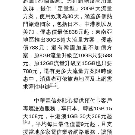
超過
120
個國家。另針對網路高用量
族群，提供「定量型」
20GB
大流量
方案，使用效期為
30
天，涵蓋多個熱
門旅遊國家，包括日本、中港澳以及
美加，優惠價最低
838
元起；東南亞
地區推出
30GB
超大流量方案，優惠
價
788
元；還有韓國加量不加價方
案，原
8GB
流量升級至
10GB
只要
588
元、原
12GB
流量升級至
15GB
也只要
788
元，還有更多大流量方案限時優
惠中，消費者可依旅遊地區及上網需
註
2
求彈性申辦
。
中華電信亦貼心提供預付卡客戶
專屬漫遊服務，享日本、韓國
1GB 15
天
168
元，中港澳
1GB 30
天
268
元起
註
3
，平均每日最低僅需
9
元起，且支
援當地多家電信業者網路服務，讓預