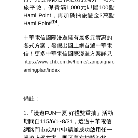
旅平險，保費滿
1,000
元即贈
100
點
Hami Point
，再加碼抽旅遊金
3
萬點
註
4
Hami Point
。
中華電信國際漫遊擁有最多元實惠的
各式方案，暑假出國上網首選中華電
信！更多中華電信國際漫遊方案詳見
https://www.cht.com.tw/home/campaign/ro
amingplan/index
備註：
1.「漫遊
FUN
一夏
好禮雙重抽」活動
期間自
115/6/1~8/31
，透過中華電信
網路門市或
APP
申請並成功啟用任一