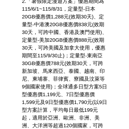
2.「暑假限定漫遊方案」優惠期間為
115/6/1~115/8/31
，定量型
-
日本
20GB
優惠價
1,288
元
(
效期
30
天
)
、定
量型
-
中港澳
20GB
優惠價
838
元
(
效期
30
天，可跨中國、香港及澳門使用
)
、
定量型
-
美加
20GB
優惠價
888
元
(
效期
30
天，可跨美國及加拿大使用，優惠
期間至
115/9/30
止
)
；定量型
-
東南亞
30GB
優惠價
788
元
(
效期
30
天，可跨
新加坡、馬來西亞、泰國、越南、印
尼、柬埔寨、菲律賓、寮國及汶萊等
9
個國家使用
)
；全球通多日型方案
5
日
型優惠價
1,199
元、
7
日型優惠價
1,599
元及
9
日型優惠價
1,790
元
(
以
9
日
型方案計算，平均每日最低
199
元
起，適用於亞洲、歐洲、非洲、美
洲、大洋洲等超過
120
個國家，可跨