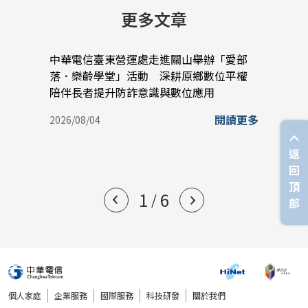
更多文章
中華電信臺東營運處走進關山舉辦「愛部
中華
落．樂齡學堂」活動 深耕原鄉數位平權
蠟堆
陪伴長者提升防詐意識與數位應用
實踐
閱讀更多
2026/08/04
2026/
返
回
頂
1
6
/
部
個人家庭
企業服務
國際服務
科技研發
關於我們