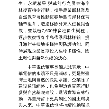
生」永續精采
與戴前行之屏東海岸
林復育植樹行動，攜手農業部林業及
自然保育署推動恆春半島海岸林保育
軸帶復育，透過移除外來入侵種銀合
歡，並栽植
7,600
株多種原生樹種，
逐步恢復恆春半島帶季風林樣貌，提
升海岸林棲地多樣性與防護功能。同
時展現企業長期投入生物多樣性、國
土韌性與自然永續的決心。
中華電信董事長簡志誠表示，中
華電信的永續不只是減碳，更是對臺
灣土地與自然的長期承諾。企業除了
建設通訊網路，也希望透過實際行動
參與自然基礎建設，透過實際造林行
動，為臺灣留下更具韌性的國土環境
與未來。中華電信也將持續推動環境