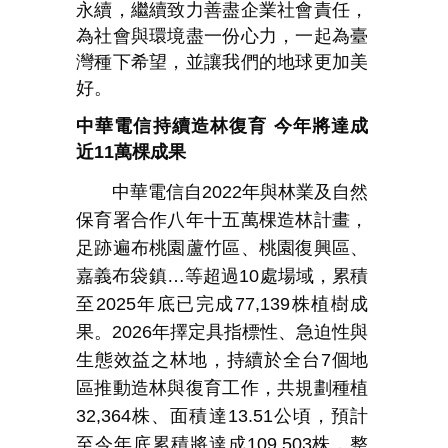
永續，繼續致力善盡企業社會責任，
為社會與環境盡一份心力，一起為臺
灣種下希望，並讓我們的地球更加美
好。
中華電信持續造林復育
今年將達成
近
11
萬棵成果
中華電信自
2022
年與林業及自然
保育署合作八年十五萬棵造林計畫，
足跡遍布桃園蘆竹區、桃園復興區、
嘉義布袋鎮
…
等超過
10
處場域，累積
至
2025
年底已完成
77,139
株植樹成
果。
2026
年擇定具指標性、急迫性與
生態效益之林地，持續於全台
7
個地
區推動造林與復育工作，共規劃種植
32,364
株、面積達
13.51
公頃，預計
至今年底累積將達成
109,503
株，整