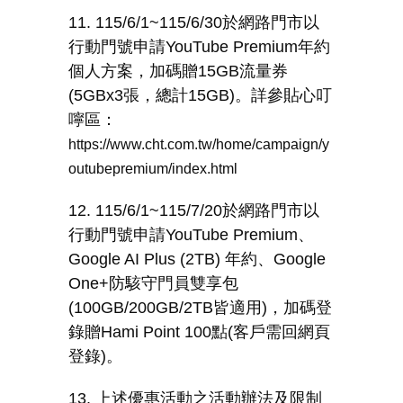
11. 115/6/1~115/6/30
於網路門市以
行動門號申請
YouTube Premium
年約
個人方案，加碼贈
15GB
流量券
(5GBx3
張，總計
15GB)
。詳參貼心叮
嚀區：
https://www.cht.com.tw/home/campaign/y
outubepremium/index.html
12. 115/6/1~115/7/20
於網路門市以
行動門號申請
YouTube Premium
、
Google AI Plus (2TB)
年約、
Google
One+
防駭守門員雙享包
(100GB/200GB/2TB
皆適用
)
，加碼登
錄贈
Hami Point 100
點
(
客戶需回網頁
登錄
)
。
13. 上述優惠活動之活動辦法及限制