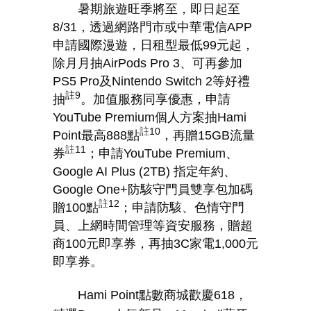
暑期旅遊旺季將至，即日起至
8/31
，透過網路門市或中華電信
APP
申請國際漫遊，日租型最低
99
元起，
除月月抽
AirPods Pro 3
、可再參加
PS5 Pro
及
Nintendo Switch 2
等好禮
註
9
抽
。加值服務同享優惠，申請
YouTube Premium
個人方案抽
Hami
註
10
Point
最高
888
點
，再贈
15GB
流量
註
11
券
；申請
YouTube Premium
、
Google AI Plus (2TB)
指定年約、
Google One+
防駭守門員雙享包加碼
註
12
贈
100
點
；申請防駭、色情守門
員、上網時間管理等資安服務，贈超
商
100
元即享券，再抽
3C
家電
1,000
元
即享券。
Hami Point
點數商城歡慶
618
，