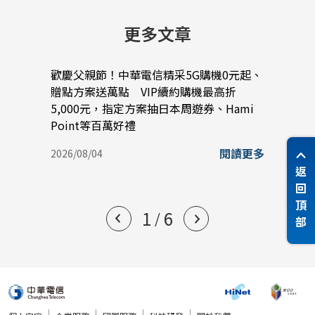
更多文章
歡慶父親節！中華電信精采5G購機0元起、
中華電
贈點方案送萬點 VIP續約購機最高折
以A
5,000元，指定方案抽日本周遊券、Hami
與雲
Point等百萬好禮
2026/
閱讀更多
2026/08/04
返
回
頂
1
6
/
部