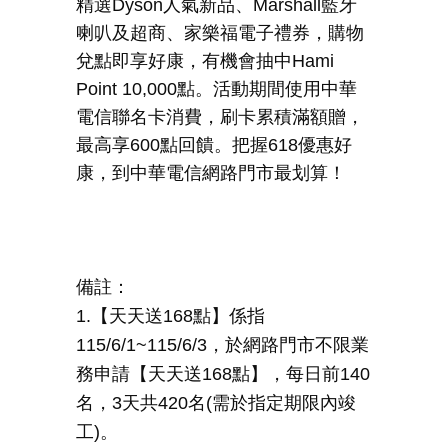
精選
Dyson
人氣新品、
Marshall
藍牙
喇叭及超商、家樂福電子禮券，購物
兌點即享好康，有機會抽中
Hami
Point 10,000
點。活動期間使用中華
電信聯名卡消費，刷卡累積滿額贈，
最高享
600
點回饋。把握
618
優惠好
康，到中華電信網路門市最划算！
備註：
1.【天天送
168
點】係指
115/6/1~115/6/3
，於網路門市不限業
務申請【天天送
168
點】，每日前
140
名，
3
天共
420
名
(
需於指定期限內竣
工
)
。