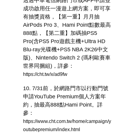
透過中華電信網路門市或
APP
申請並
成功啟用任一漫遊上網方案，即可享
有抽獎資格，【第一重】月月抽
AirPods Pro 3
、
Hami Point
點數最高
888
點，【第二重】加碼抽
PS5
Pro(
含
PS5 Pro
遊戲主機
+Ultra HD
Blu-ray
光碟機
+PS5 NBA 2K26
中文
版
)
、
Nintendo Switch 2 (
瑪利歐賽車
世界同捆組
)
，詳參：
https://cht.tw/x/ad9fw
10. 7/31
前，於網路門市以行動門號
申請
YouTube Premium
個人方案年
約，抽最高
888
點
Hami Point
。詳
參：
https://www.cht.com.tw/home/campaign/y
outubepremium/index.html