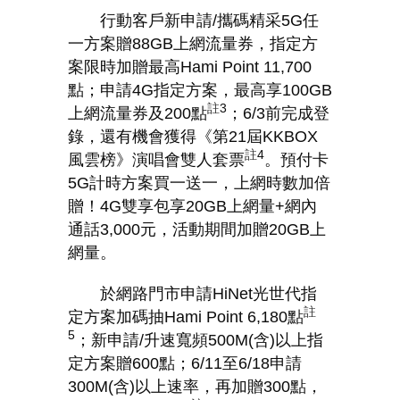
行動客戶新申請
/
攜碼精采
5G
任
一方案贈
88GB
上網流量券，指定方
案限時加贈最高
Hami Point 11,700
點；申請
4G
指定方案，最高享
100GB
註
3
上網流量券及
200
點
；
6/3
前完成登
錄，還有機會獲得
《
第
21
屆
KKBOX
註
4
風雲榜
》
演唱會雙人套票
。預付卡
5G
計時方案買一送一，上網時數加倍
贈！
4G
雙享包享
20GB
上網量
+
網內
通話
3,000
元，活動期間加贈
20GB
上
網量。
於網路門市申請
HiNet
光世代指
註
定方案加碼抽
Hami Point 6,180
點
5
；新申請
/
升速寬頻
500M(
含
)
以上指
定方案贈
600
點；
6/11
至
6/18
申請
300M(
含
)
以上速率，再加贈
300
點，