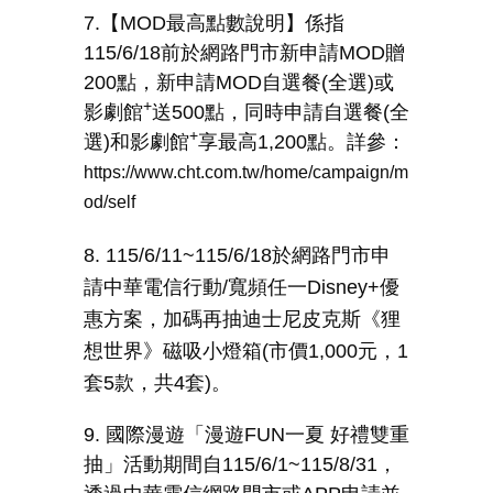
7.【
MOD
最高點數說明】係指
115/6/18
前於網路門市新申請
MOD
贈
200
點，新申請
MOD
自選餐
(
全選
)
或
+
影劇館
送
500
點，同時申請自選餐
(
全
+
選
)
和影劇館
享最高
1,200
點。詳參：
https://www.cht.com.tw/home/campaign/m
od/self
8. 115/6/11~115/6/18
於網路門市申
請中華電信行動
/
寬頻任一
Disney+
優
惠方案，加碼再抽迪士尼皮克斯《狸
想世界》磁吸小燈箱
(
市價
1,000
元，
1
套
5
款，共
4
套
)
。
9. 國際漫遊「漫遊
FUN
一夏
好禮雙重
抽」活動期間自
115/6/1~115/8/31
，