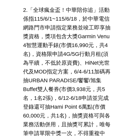
2.「全球瘋金盃！中華陪你追」活動
係指
115/6/1~115/6/18
，於中華電信
網路門市申請指定業務並竣工即享抽
獎資格，獎項包含大獎
Garmin Venu
4
智慧運動手錶
(
市價
16,990
元，共
4
名
)
，資格限申請
4G/5G
行動月租
(
須
為平續，不低於原資費
)
、
HiNet
光世
代及
MOD
指定方案，
6/4-6/11
加碼再
抽
URBAN PARADISE/
饗饗
/
旭集
Buffet
雙人餐券
(
市價
3,938
元，共
5
名，
1
名
2
張
)
，
6/12-6/18
申請並完成
登錄還可抽
Hami Point 6
萬點
(
市價
60,000
元，共
1
名
)
，抽獎資格可與各
業務活動併用，且抽獎可累計，唯每
筆申請單限中獎一次，不得重複中