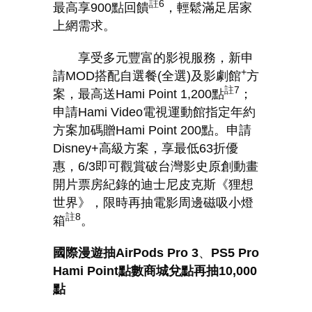
註
6
最高享
900
點回饋
，輕鬆滿足居家
上網需求。
享受多元豐富的影視服務，新申
+
請
MOD
搭配自選餐
(
全選
)
及影劇館
方
註
7
案，最高送
Hami Point 1,200
點
；
申請
Hami Video
電視運動館指定年約
方案加碼贈
Hami Point 200
點。申請
Disney+
高級方案，享最低
63
折優
惠，
6/3
即可觀賞破台灣影史原創動畫
開片票房紀錄的迪士尼皮克斯《狸想
世界》，限時再抽電影周邊磁吸小燈
註
8
箱
。
國際漫遊抽
AirPods Pro 3
、
PS5 Pro
Hami Point
點數商城兌點再抽
10,000
點