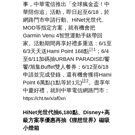
事，中華電信推出「全球瘋金盃！中
華陪你追」活動，即日起至
6/18
，於
網路門市申請行動、
HiNet
光世代、
MOD
等指定方案，就有機會把
Garmin Venu 4
智慧運動手錶帶回
家。活動期間再享好禮多重送：
6/1
至
註
1
6/3
天天送
Hami Point 168
點
；
6/4
至
6/11
加碼抽
URBAN PARADISE/
饗
饗
/
旭集
Buffet
雙人餐券；
6/12
至
6/18
申請並完成登錄，還有機會獲得
Hami
註
2
Point 6
萬點
(1
點等於
1
元
)
。盡享年
中慶好禮，就到中華電信網路門市：
https://cht.tw/x/af0xn
HiNet
光世代抽
6,180
點、
Disney+
高
級方案享優惠再抽《狸想世界》磁吸
小燈箱