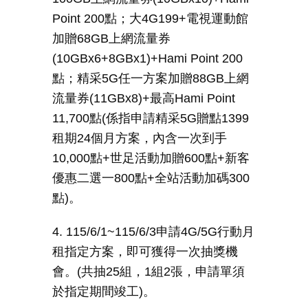
Point 200
點；大
4G199+
電視運動館
加贈
68GB
上網流量券
(10GBx6+8GBx1)+Hami Point 200
點；精采
5G
任一方案加贈
88GB
上網
流量券
(11GBx8)+
最高
Hami Point
11,700
點
(
係指申請精采
5G
贈點
1399
租期
24
個月方案，內含一次到手
10,000
點
+
世足活動加贈
600
點
+
新客
優惠二選一
800
點
+
全站活動加碼
300
點
)
。
4. 115/6/1~115/6/3
申請
4G/5G
行動月
租指定方案，即可獲得一次抽獎機
會。
(
共抽
25
組，
1
組
2
張，申請單須
於指定期間竣工
)
。