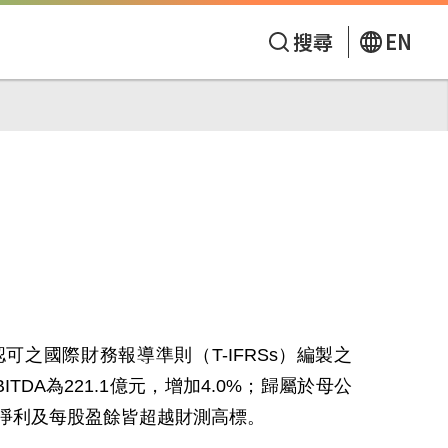
搜尋
EN
認可之國際財務報導準則（
T-IFRSs
）編製之
BITDA
為
221.1
億元，增加
4.0%
；歸屬於母公
淨利及每股盈餘皆超越財測高標。