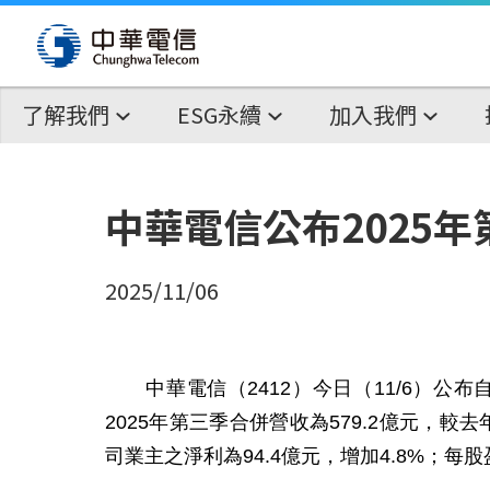
了解我們
ESG永續
加入我們
中華電信公布2025
2025/11/06
中華電信（
2412
）今日（
11/6
）公布
2025
年第三季合併營收為
579.2
億元，較去
司業主之淨利為
94.4
億元，增加
4.8%
；每股