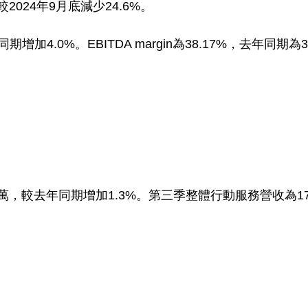
較
2024
年
9
月底減少
24.6%
。
同期增加
4.0%
。
EBITDA margin
為
38.17%
，去年同期為
萬，較去年同期增加
1.3%
。第三季整體行動服務營收為
1
。