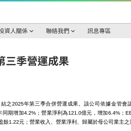
投資人關係
聯絡我們
訊息專區
年第三季營運成果
自結之
2025
年第三季合併營運成果。該公司依據金管會
年同期增加
4.2%
；營業淨利為
121.0
億元，增加
6.4%
；
E
盈餘
1.22
元；營業收入、營業淨利、歸屬於母公司業主之