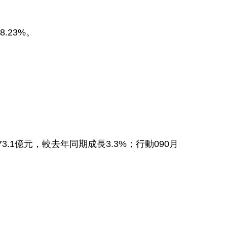
38.23%
。
73.1
億元，較去年同期成長
3.3%
；行動
090
月