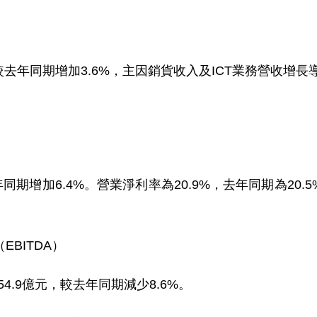
較
去
年同期增加
3.6%
，主因銷貨收入及
ICT
業務營收增長
年同期增加
6.4%
。營業淨利率為
20.9
%
，
去年同期為
20.5
（
EBITDA
）
54.9
億元，較去年同期減少
8.6%
。