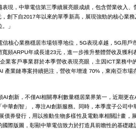
表現，中華電信第三季續展亮眼成績，包含營業收入、營
元，創下自
2017
年以來的單季新高，展現強勁的核心業務
位。」
信核心業務穩居市場領導地位，
5G
表現卓越，
5G
用戶
網寬頻
ARPU
年成長達
23
元，進一步推升整體營收及獲利
企業客戶事業群於本季營收表現亮眼，主因
ICT
業務中
AI
產業鏈專案持續挹注，營收年增達
70%
，東南亞市場
領
AI
創新，不僅
AI
相關專利數量穩居業界第一，近期更在
「中華創智」，專注
AI
創新服務。同時，本季度子公司中
展債券發行，用以推動生物多樣性及電動車相關計畫，
的國際版圖，彰顯中華電信致力於打造具前瞻性的基礎建