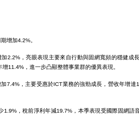
同期增加
4.2%
。
增加
2.2%
，亮眼表現主要來自行動與固網寬頻的穩健成
年增
11.4%
，進一步凸顯整體事業群的優異表現。
增加
7.4%
，主要受惠於
ICT
業務的強勁成長，營收年增達
少
1.9%
，稅前淨利年減
19.7%
，本季表現受國際固網語