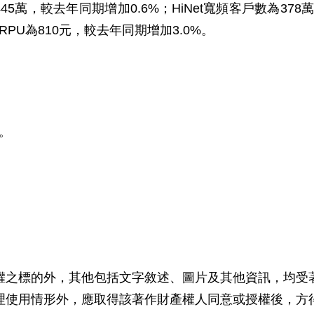
445
萬，較去年同期增加
0.6%
；
HiNet
寬頻客戶數為
378
RPU
為
810
元，較去年同期增加
3.0%
。
。
權之標的外，其他包括文字敘述、圖片及其他資訊，均受
理使用情形外，應取得該著作財產權人同意或授權後，方