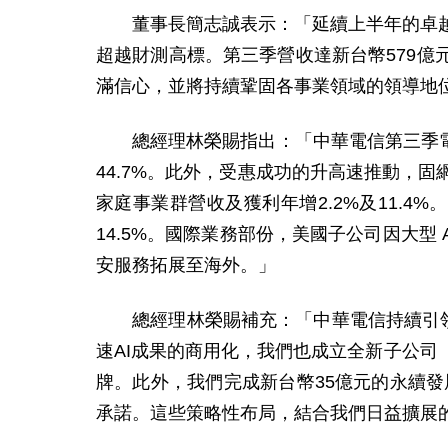
董事長簡志誠表示：「延續上半年的卓越
超越財測高標。第三季營收達新台幣
579
億
滿信心，並將持續鞏固各事業領域的領導地
總經理林榮賜指出：「中華電信第三季電
44.7%
。此外，受惠成功的升高速推動，固
家庭事業群營收及獲利年增
2.2%
及
11.4%
。
14.5%
。國際業務部份，美國子公司因大型
安服務拓展至海外。」
總經理林榮賜補充：「中華電信持續引
速
AI
成果的商用化，我們也成立全新子公司
牌。此外，我們完成新台幣
35
億元的永續發
承諾。這些策略性布局，結合我們日益擴展