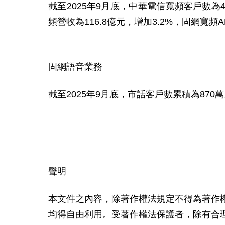
截至
2025
年
9
月底，中華電信寬頻客戶數為
頻營收為
116.8
億元，增加
3.2%
，固網寬頻
A
固網語音業務
截至
2025
年
9
月底，市話客戶數累積為
870
萬
聲明
本文件之內容，除著作權法規定不得為著作
均得自由利用。受著作權法保護者，除有合