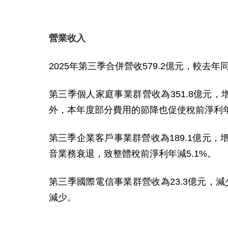
營業收入
2025
年第三季合併營收
579.2
億元，較去年
第三季個人家庭事業群營收為
351.8
億元，
外，本年度部分費用的節降也促使稅前淨利
第三季企業客戶事業群營收為
189.1
億元，
音業務衰退，致整體稅前淨利年減
5.1%
。
第三季國際電信事業群營收為
23.3
億元，減
減少。