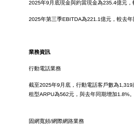
2025
年
9
月底現金與約當現金為
235.4
億元，
2025
年第三季
EBITDA
為
221.1
億元，較去年
業務資訊
行動電話業務
截至
2025
年
9
月底，行動電話客戶數為
1,319
租型
ARPU
為
562
元，與去年同期增加
1.8%
固網寬頻
/
網際網路業務