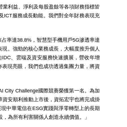
業利益、淨利及每股盈餘等各項財務指標皆
及
ICT
服務成長動能。我們對全年財務表現充
市占率達
38.8%
，智慧型手機用戶
5G
滲透率達
表現。強勁的核心業務成長，大幅度推升個人
的
IDC
、雲端及資安服務快速擴展，營收年增
亦表現亮眼，我們也成功透過集團力量，將資
AI City Challenge
國際競賽榮獲第一名。為加
華資安順利推動上市後，資拓宏宇也將完成掛
展現中華電信在
ESG
實踐與淨零轉型上的長期
設，為所有利害關係人創造永續價值。」