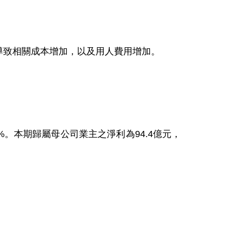
導致相關成本增加，以及用人費用增加。
%
。本期歸屬母公司業主之淨利為
94.4
億元，