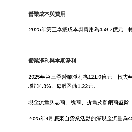
營業成本與費用
2025
年第
三
季總成本與費用為
458.2
億元，
營業淨利與本期淨利
2025
年第三季營業淨利為
121.0
億元，較去
增加
4.8%
。每股盈餘
1.22
元。
現金流量與息前、稅前、折舊及攤銷前盈餘
2025
年
9
月底來自營業活動的淨現金流量為
4