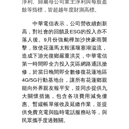
淨利、歸屬母公司業主淨利與每股盈
餘等指標，皆超越年度財測高標。
中華電信表示，公司營收續創新
高，對社會的回饋及
ESG
的投入亦不
落人後。
9
月份強颱樺加沙挾豪雨襲
擊，致使花蓮馬太鞍溪堰塞湖溢流，
造成下游光復鄉嚴重洪災，中華電信
第一時間即全力投入災區網路通訊搶
修，於當日晚間即全數修復花蓮地區
4G/5G
行動基地台，讓所有花蓮鄉親
能向外界親友報平安，並同步提供九
大關懷措施，包含各項費用減免優
惠、暫緩帳單催收及延繳作業，並提
供免費充電與臨時電話服務站等，與
民眾攜手度過難關。