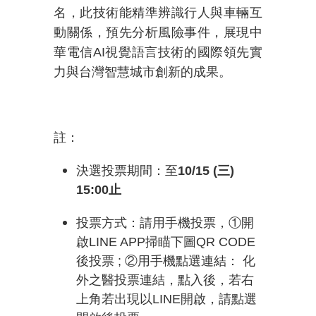
名，此技術能精準辨識行人與車輛互
動關係，預先分析風險事件，展現中
華電信
AI
視覺語言技術的國際領先實
力與台灣智慧城市創新的成果。
註：
決選投票期間：至
10/15 (
三
)
15:00
止
投票方式：請用手機投票，
①
開
啟
LINE APP
掃瞄下圖
QR CODE
後投票
;
②
用手機點選連結：
化
外之醫投票連結，點入後，若右
上角若出現以LINE開啟，請點選