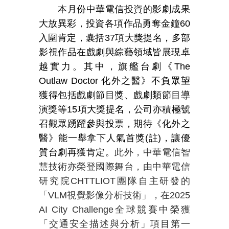
本月份中華電信投資的影劇成果
大放異彩，投資各項作品勇奪金鐘
60
入圍肯定，囊括
37
項大獎提名，多部
影視作品在戲劇與綜藝領域皆展現卓
越實力。其中，旗艦台劇《
The
Outlaw Doctor
化外之醫》不負眾望
獲得包括戲劇節目獎、戲劇類節目導
演獎等
15
項大獎提名，公司亦積極號
召觀眾踴躍參與投票，期待《化外之
醫》能一舉拿下人氣首獎
(
註
)
，讓優
質台劇再獲肯定。
此外，中華電信智
慧技術亦榮登國際舞台，由中華電信
研究院
CHTTLIOT
團隊自主研發的
「
VLM
視覺影像分析技術」，在
2025
AI City Challenge
全球競賽中榮獲
「交通安全描述與分析」項目第一