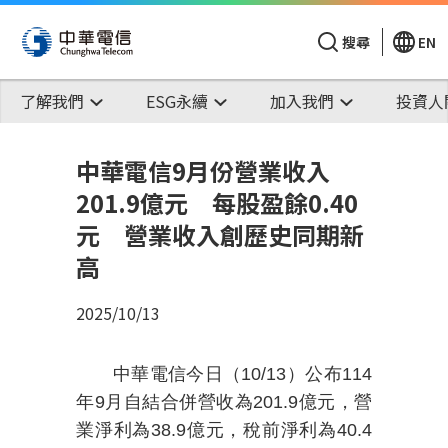
搜尋
EN
了解我們
ESG永續
加入我們
投資人
中華電信9月份營業收入
201.9億元 每股盈餘0.40
元 營業收入創歷史同期新
高
2025/10/13
中華電信今日（
10/13
）公布
114
年
9
月自結合併營收為
201.9
億元，營
業淨利為
38.9
億元，稅前淨利為
40.4