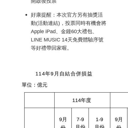
開啟後投票
好康提醒：本次官方另有抽獎活
動
(
活動連結
)
，投票同時有機會將
Apple iPad
、金鐘
60
大禮包、
LINE MUSIC 14
天免費體驗序號
等好禮帶回家喔。
114
年
9
月自結合併損益
單位：億元
114
年度
9
月
7-9
1-9
9
月
月份
月份
份
份