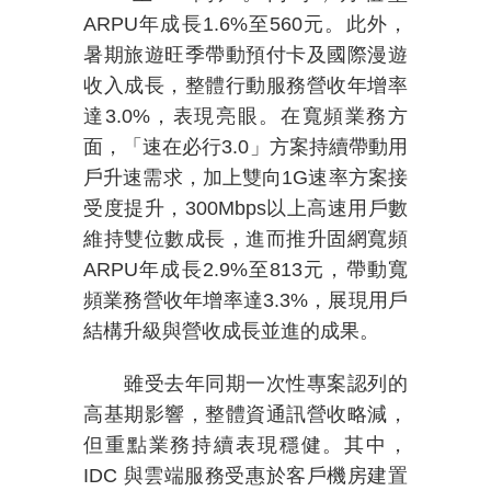
ARPU
年成長
1.6%
至
560
元。此外，
暑期旅遊旺季帶動預付卡及國際漫遊
收入成長，整體行動服務營收年增率
達
3.0%
，表現亮眼。在寬頻業務方
面，「速在必行
3.0
」方案持續帶動用
戶升速需求，加上雙向
1G
速率方案接
受度提升，
300Mbps
以上高速用戶數
維持雙位數成長，進而推升固網寬頻
ARPU
年成長
2.9%
至
813
元，帶動寬
頻業務營收年增率達
3.3%
，展現用戶
結構升級與營收成長並進的成果。
雖受去年同期一次性專案認列的
高基期影響，整體資通訊營收略減，
但重點業務持續表現穩健。其中，
IDC
與雲端服務受惠於客戶機房建置