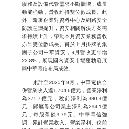
服務及設備代管需求不斷擴增，成長
動能強勁，營收維持雙位數成長。此
外，隨著企業對資料中心及網路安全
防護意識提升，資安相關解決方案需
求持續上升，帶動本月資安業務營收
亦呈雙位數成長。甫於上月掛牌的集
團子公司中華資安，
9
月營收更年增
23.8%
，展現國內資安市場蓬勃發展
與中華電信布局成效。
累計至
2025
年
9
月，中華電信合
併營業收入達
1,704.6
億元，營業淨利
為
371.7
億元，稅前淨利為
380.9
億
元，歸屬母公司業主淨利為
294.1
億
元，每股盈餘
3.79
元。中華電信強
調，累計營業收入、營業淨利、稅前