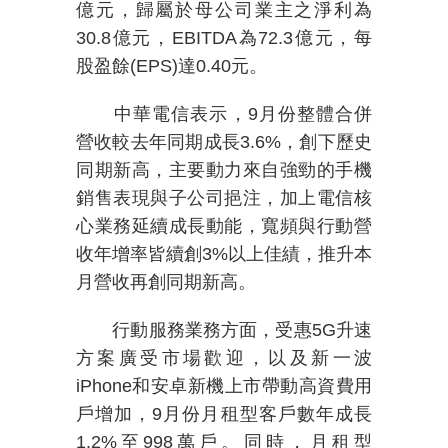
億元，歸屬於母公司業主之淨利為
30.8
億元，
EBITDA
為
72.3
億元，每
股盈餘
(EPS)
達
0.40
元。
中華電信表示，
9
月份整體合併
營收較去年同期成長
3.6%
，創下歷史
同期新高，主要動力來自強勁的手機
銷售表現與子公司挹注，加上電信核
心業務延續成長動能，寬頻與行動營
收年增率皆續創
3%
以上佳績，推升本
月營收再創同期新高。
行動服務業務方面，受惠
5G
升速
方案廣受市場歡迎，以及新一波
iPhone
和安卓新機上市帶動高資費用
戶增加，
9
月份月租型客戶數年成長
1.2%
至
998
萬戶。同時，月租型