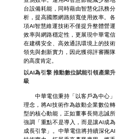
查測效率。
運用
AI
智慧節能減少基地
台設備耗能，同時藉由智慧化訊務分
析，提高國際網路頻寬使用效率
。
各
項
AI
智慧維運技術不僅提升整體營運
效率與網路穩定性，更展現中華電信
在建構安全、高效通訊環境上的技術
領先與創新實力，因此獲得評審團隊
的高度
肯定。
以AI為引擎 推動數位賦能引領產業升
級
中華電信秉持「以客戶為中心」
理念，將
AI
技術作為啟動企業數位轉
型的核心動能，正如董事長簡志誠所
強調「重點不是導入，而是讓
AI
成為
成長引擎」。中華電信將持續深化
AI