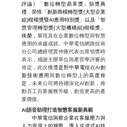
評論》「數位轉型鼎革獎」頒獎典
禮
，榮獲
「創新商模轉型獎
(
大型企業
組
)
楷模獎暨
AI
應用特別獎」以及「智
慧管理轉型獎
(
大型機構組
)
楷模獎」
殊榮，
展現其在企業數位轉型與智慧
應用的卓越成就。中華電信網路技術
分公司總經理賈仲雍代表出席領獎時
表示，感謝主辦單位與產官學評審的
肯定，此次獲獎
是對中華電信
在
AI
創
新技術應用
與數位轉型上的
高度肯
定
，未來公司將持續深化
AI
創新，推
動百工百業服務升級，創造更高的產
業價值。
AI
語音助理打造智慧客服新典範
中華電信洞察企業在客服壓力與
人力資源上的挑戰，導入生成式
AI
技