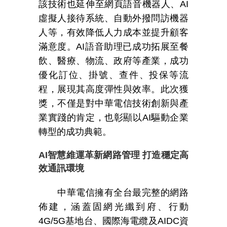
該技術也延伸至網頁語音機器人、
AI
虛擬人接待系統、自動外撥問訪機器
人等，有效降低人力成本並提升顧客
滿意度。
AI
語音助理已成功拓展至餐
飲、醫療、物流、政府等產業，成功
優化訂位、掛號、查件、投保等流
程，展現其高度彈性與效率。此次獲
獎
，不僅是對中華電信技術創新與產
業實踐的肯定，也彰顯以
AI
驅動企業
轉型的成功典範。
AI
智慧維運革新網路管理 打造穩定高
效通訊環境
中華電信擁有全台最完整的網路
佈建，涵蓋固網光纖到府、行動
4G/5G
基地台、國際海電纜及
AIDC
資