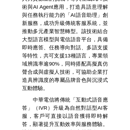
術與
AI Agent
應用，打造具語意理解
與任務執行能力的「
AI
語音助理」創
新服務，成功升級傳統客服系統，並
推動多元產業智慧轉型。該技術結合
大型語言模型與電信語音平台，具備
即時應答、任務導向對話、多語支援
等特性，共可支援
13
種語言，專業領
域辨識率逾
90%
，同時搭配高擬真仿
聲合成與虛擬人技術，可協助企業打
造具辨識度的專屬品牌音色與沉浸式
互動體驗。
中華電信
將傳統「互動式語音應
答」（
IVR
）升級為自然對話型
AI
客
服，客戶可直接以語音獲得即時解
答，顯著提升互動效率與服務體驗
。