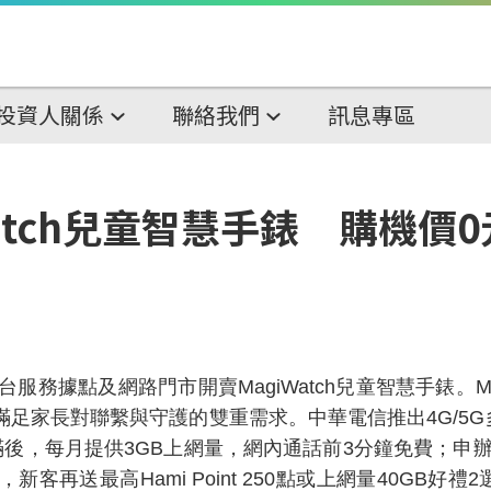
投資人關係
聯絡我們
訊息專區
atch兒童智慧手錶 購機價
台服務據點及網路門市開賣
MagiWatch
兒童智慧手錶。
M
滿足家長對聯繫與守護的雙重需求。中華電信推出
4G/5G
滿後，每月提供
3GB
上網量，網內通話前
3
分鐘免費；申
，新客再送最高
Hami Point 250
點或上網量
40GB
好禮
2