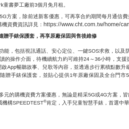
ark童書夢工廠前3個月免月租。
5G
方案，除前述新客優惠，可再享合約期間每月通信費
https://www.cht.com.tw/home/ca
h購機資費資訊詳見：
隨贈手錶保護套，再享原廠保固與售後維修
功能，包括視訊通話、安心定位、一鍵
SOS
求救，以及
讀的操作介面，待機續航力約可維持
24
～
36
小時，支援
開啟
App
暢聽故事、兒歌等內容，並透過步行累積點數升
，隨贈手錶保護套，並貼心提供
1
年原廠保固及全台門市
5
多元的購機資費方案優惠，無論是精采
5G
或
4G
方案，皆
®
威機構
SPEEDTEST
肯定，入手兒童智慧手錶，首選中