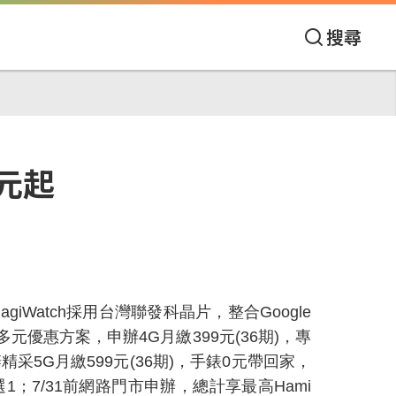
搜尋
0元起
agiWatch
採用台灣聯發科晶片，整合
Google
多元優惠方案，申辦
4G
月繳
399
元
(36
期
)
，專
辦精采
5G
月繳
599
元
(36
期
)
，手錶
0
元帶回家，
選
1
；
7/31
前網路門市申辦，總計享最高
Hami