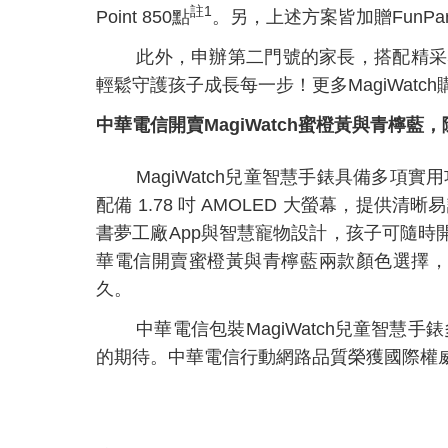
註
1
Point 850
點
。另，上述方案皆加贈FunP
此外，申辦第二門號的家長，搭配精采
輕鬆守護孩子成長每一步！更多MagiWatc
中華電信開賣
MagiWatch
蜜橙黃與青檸藍，
MagiWatch
兒童智慧手錶具備多項實用
配備
1.78
吋
AMOLED
大螢幕，提供清晰易
書夢工廠
App
與智慧寵物設計，孩子可隨時
華電信開賣蜜橙黃與青檸藍兩款顏色選擇
久。
中華電信包裝
MagiWatch
兒童智慧手錶
的期待。中華電信行動網路品質榮獲國際權