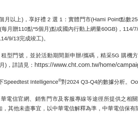
個月以上
)
，享好禮
2
選
1
：實體門市
(Hami Point
點數
25
(
每月贈
110
點
*5
個月
)
點或國內行動上網量
60GB)
，
114/7
114/9/13
完成竣工
)
。
信月租型門號，並於活動期間新申辦
/
攜碼，精采
5G
購機
https://www.cht.com.tw/home/campai
月
)
，詳請見：
®
下
Speedtest Intelligence
對
2024 Q3-Q4
的數據分析。
Oo
見中華電信官網、銷售門市及客服專線等途徑所提供之相
知，其他未盡事宜，以中華電信解釋為準，中華電信保有