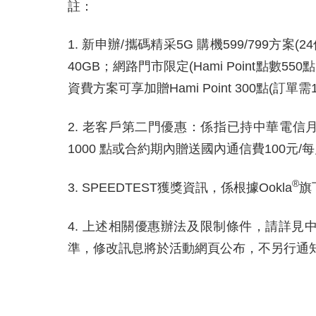
註：
1. 新申辦
/
攜碼精采
5G
購機
599/799
方案
(24
40GB
；網路門市限定
(Hami Point
點數
550
點
資費方案可享加贈
Hami Point 300
點
(
訂單需
2. 老客戶第二門優惠：係指已持中華電
1000
點或合約期內贈送國內通信費
100
元
/
每
®
3. SPEEDTEST
獲獎資訊，係根據
Ookla
旗
4. 上述相關優惠辦法及限制條件，請詳
準，修改訊息將於活動網頁公布，不另行通