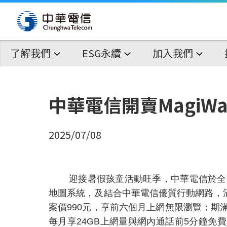
了解我們
ESG永續
加入我們
中華電信開賣MagiW
2025/07/08
迎接暑假孩童活動旺季，中華電信於全
地圖系統，及結合中華電信優質行動網路，
案價
990
元，享前六個月上網無限瀏覽；期
每月享
24GB
上網量與網內通話前
5
分鐘免費