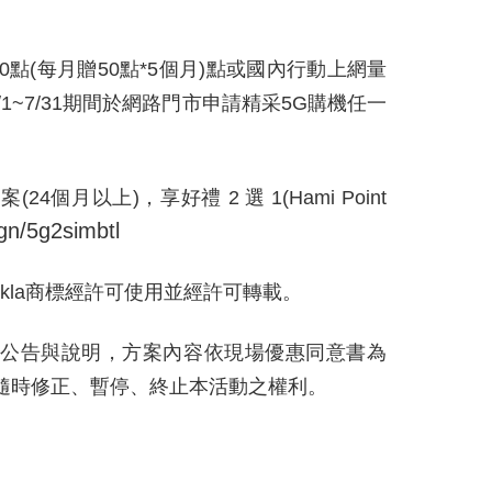
0
點
(
每月贈
50
點
*5
個月
)
點或國內行動上網量
/1~7/31
期間於網路門市申請精采
5G
購機任一
方案
(24
個月以上
)
，享好禮
2
選
1(Hami Point
gn/5g2simbtl
kla
商標經許可使用並經許可轉載。
關公告與說明，方案內容依現場優惠同意書為
隨時修正、暫停、終止本活動之權利。