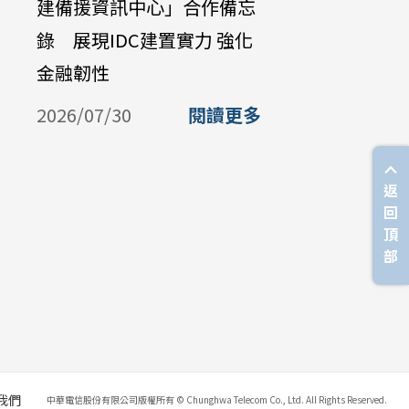
建備援資訊中心」合作備忘
Galaxy Z 
錄 展現IDC建置實力 強化
購機資費 
金融韌性
放中華電
購
2026/07/30
閱讀更多
2026/07/
返
回
頂
部
我們
中華電信股份有限公司版權所有 © Chunghwa Telecom Co., Ltd. All Rights Reserved.