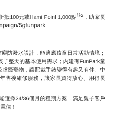
註
2
折抵
100
元或
Hami Point 1,000
點
，助家長
mpaign/5gfunpark
防塵防潑水設計，能適應孩童日常活動情境；
孩子整天的基本使用需求；內建有
FunPark
童
級虛擬寵物，讓配戴手錶變得有趣又有伴。中
年售後維修服務，讓家長買得放心、用得長
能選擇
24/36
個月的租期方案，滿足親子客戶
華電信！