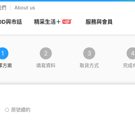
我們
About us
OD與市話
服務與會員
精采生活＋
1
2
3
4
網
務
搭商品
MOD
帳單服務
預付卡
市話長途
會員回饋計畫
視
安心上網
樂享音樂
擇方案
填寫資料
取貨方式
完成
/攜碼
區
們
Apple專區
速在必行+MOD
帳單繳費
漫遊方案
市話
中華電信VIP官網
be Premium
防駭守門員
KKBOX
約
市申請查詢
Android專區
影劇館⁺
申請電子帳單
新申請方案
市話加值服務
專屬禮遇及活動
+
色情守門員
musictone鈴聲
G加值
紹
區
品牌機館
自選餐
更多帳單與發票
儲值方案
國際電話
VIP電子會員卡
Video 電視
上網時間管理
LINE MUSIC 
號
原號續約
音樂
服務
服
找更多機款
MOD平台/單頻選購
HoHo代儲
公用電話
加入會員
趨勢資安服務
來電答鈴