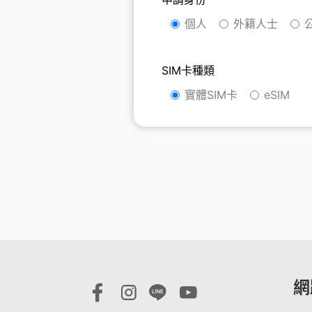
優惠總
更多服
買上網量
短約期
我的VIP
防駭守門員
Hami 
個人
外籍人士
短期租用方案-限新申請
VIP資訊查詢
隨時隨地守護上網安全
館⁺
出國漫遊
智慧攝影機
我的點數
Disney+
SIM卡種類
Hami Cam 整合方案
查詢我的點數
闔家共享 歡樂加倍
實體SIM卡
eSIM
預付卡儲值
資費快選
中華電信APP
KKBOX
條件自由選，快速篩選專屬資費
下載APP 隨身服務
破億曲庫 打造專屬歌單
自助服務區
未出帳用量、合約、解鎖、故障報修
自助服務區
更多服務
自助服務區
供裝速率查詢、線上申請查詢、固定IP
更多線上自助服務
了解方案、帳單代收、答鈴異動
申請、故障報修
網