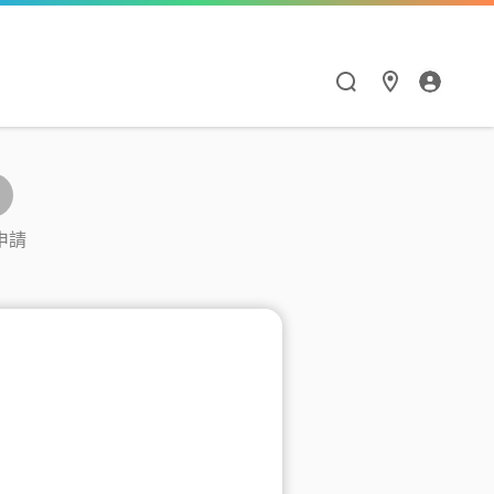
漫遊與通訊應用
HiNet服務
Hami Point
點數商城
閱讀學習
智慧生活
申請
漫遊服務優惠
個人信箱
如何集點與兌點
點數商城
Hami 書城
Google One
漫遊服務總覽
MSA信箱服務
我的點數
品牌館
館
天下數位全閱讀
Hami Cam
流量加價購
網路測速
中華電信聯名卡
票券館
鈴聲
PPA Plus
LINE貼圖超值方案
衛星通訊
供裝查詢
中信ALL ME卡
好買市集
FunPark 童書夢工
導航王TM
廠