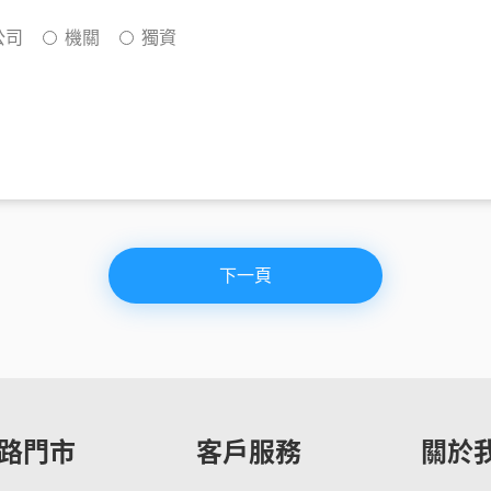
覽
務
升級5G
長途電話
Hami Point 愛
更多
Video 影劇
更多
公司
機關
獨資
下一頁
路門市
客戶服務
關於