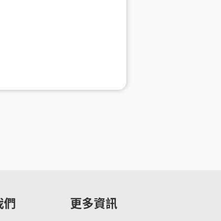
心捐
通訊應用
頻寬分流
Hami Point官網
下載Hami Pay
更多
更多
我們
更多資訊