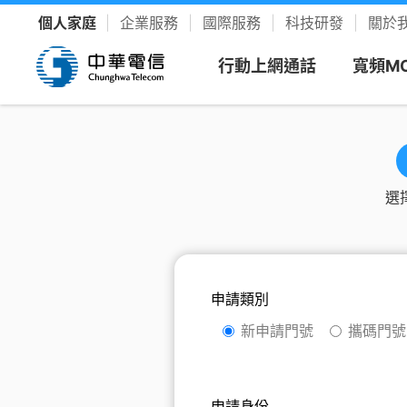
個人家庭
企業服務
國際服務
科技研發
關於
行動上網通話
寬頻M
看方案
寬頻上
客戶服
樂享影
選
新申請
新客專
聯絡我
YouTu
限時促銷
我的服務中心
精采生活＋推薦
新申請
速在必行方案
個人化服務入口
整合選購，省時又省力
續約
升速續
網路門
Disney
優惠雙享
帳單繳費
YouTube Premium
續約門號
申請類別
速在必行+MOD 上網+看電視
線上繳費、查帳單
暢看零廣告 精采不受限
精采5
產品介
友善專
Hami 
新申請門號
攜碼門
運動館
續約購機
搭3C家電
資費合約
Google One
全資費
Wi-Fi
簡訊客
速在有禮方案
線上查合約
照片、影片、雲端儲存
Netflix
申請身份