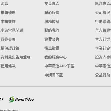
新消息
友善專區
訊息專區
門推薦優惠
暖心服務
公司概況
上申請查詢
服務據點
行動網路
上申請常見問題
聯絡我們
全方位資
業員眷專頁
資費合約
官方社群
私權保護政策
帳單繳費
企業社會
人資料蒐集告知聲明
我的服務中心
投資人專
務使用條款
中華電信APP下載
中華電信
申請書下載
公益贊助