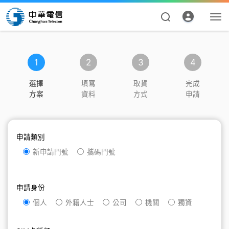
1
2
3
4
選擇
填寫
取貨
完成
方案
資料
方式
申請
申請類別
資費合約
新申請門號
攜碼門號
帳單繳費
申請身份
申請查詢
個人
外籍人士
公司
機關
獨資
我的帳號