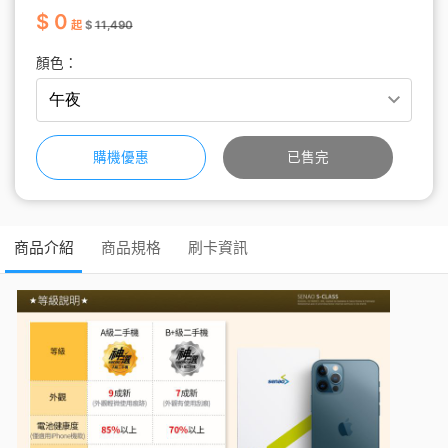
$ 0
起
$
11,490
顏色：
購機優惠
已售完
商品介紹
商品規格
刷卡資訊