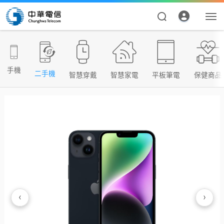
手機
二手機
智慧穿戴
智慧家電
平板筆電
保健商品
資費合約
帳單繳費
申請查詢
‹
›
我的帳號