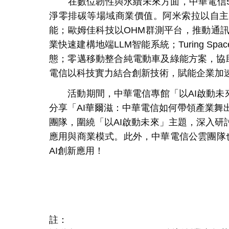
在數位韌性與永續未來方面，中華電信
淨零排碳等場域商業價值。阿米索拉以自主
能；歐姆佳科技以
OHM
群測平台，推動通
業快速建構地端
LLM
智能系統；
Turing Spa
態；零邁移動整合純電動車及綠能方案，協
電信以科技實力結合創新技術，賦能企業加
活動期間，中華電信專館「以
AI
啟動未
分享「
AI
華爾滋：中華電信如何帶領產業舞
團隊，圍繞「以
AI
啟動未來」主題，深入研
應用與商業模式。此外，中華電信公雲團隊
AI
創新應用！
註：