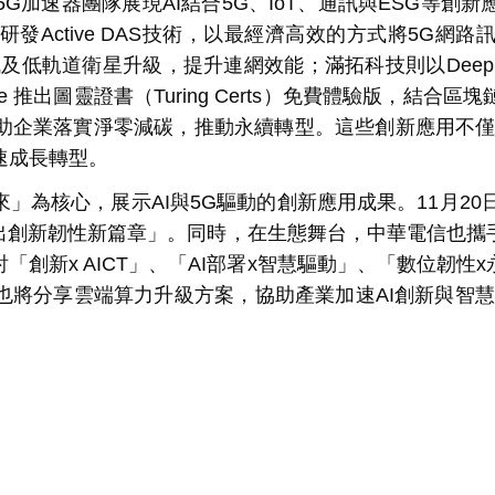
5G
加速器團隊展現
AI
結合
5G
、
IoT
、通訊與
ESG
等創新
研發
Active DAS
技術，以最經濟高效的方式將
5G
網路
訊及低軌道衛星升級，提升連網效能；滿拓科技則以
Deep
ce
推出圖靈證書（
Turing Certs
）免費體驗版，結合區塊
助企業落實淨零減碳，推動永續轉型。這些創新應用不
速成長轉型。
來」為核心，展示
AI
與
5G
驅動的創新應用成果。
11
月
20
出創新韌性新篇章」。同時，在生態舞台，中華電信也攜
討「創新
x AICT
」、「
AI
部署
x
智慧驅動」、「數位韌性
x
也將分享雲端算力升級方案，協助產業加速
AI
創新與智慧