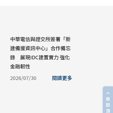
中華電信與證交所簽署「新
中華電信公
建備援資訊中心」合作備忘
Galaxy Z 
錄 展現IDC建置實力 強化
購機資費 
金融韌性
放中華電
購
2026/07/30
閱讀更多
2026/07/
返
回
頂