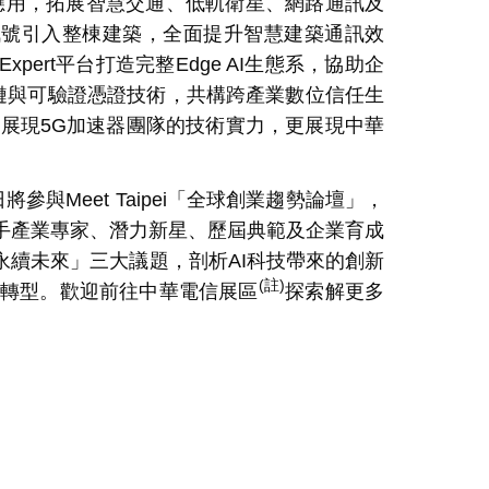
應用，拓展智慧交通、低軌衛星、網路通訊及
訊號引入整棟建築，全面提升智慧建築通訊效
Expert
平台打造完整
Edge AI
生態系，協助企
鏈與可驗證憑證技術，共構跨產業數位信任生
僅展現
5G
加速器團隊的技術實力，更展現中華
日將參與
Meet Taipei
「全球創業趨勢論壇」，
手產業專家、潛力新星、歷屆典範及企業育成
永續未來」三大議題，剖析
AI
科技帶來的創新
(
註
)
轉型。歡迎前往中華電信展區
探索解更多