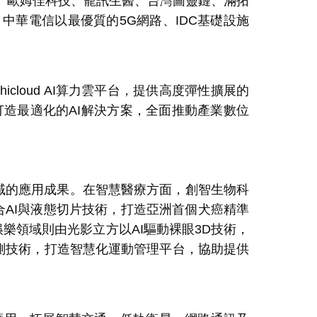
歐姆佳科技、寵訊生醫、台灣圖靈鏈、滿拓
。中華電信以最優質的
5G
網路、
IDC
基礎設施
的
hicloud AI
算力雲平台，提供高度彈性擴展的
打造最適化的
AI
解決方案，全面推動產業數位
域的應用成果。在智慧醫療方面，創智生物科
合
AI
與液態切片技術，打造亞洲首個犬癌精準
娛樂領域則由光影立方以
AI
驅動裸眼
3D
技術，
測技術，打造智慧化運動管理平台，協助提供