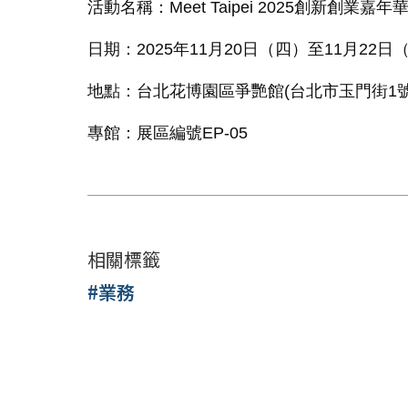
活動名稱：
Meet Taipei 2025
創新創業嘉年
日期：
2025
年
11
月
20
日（四）至
11
月
22
日
地點：台北花博園區爭艷館
(
台北市玉門街
1
專館：展區編號
EP-05
相關標籤
#業務