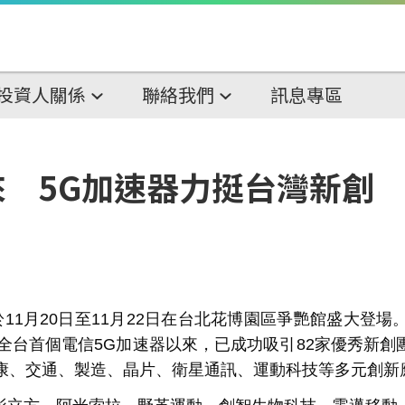
投資人關係
聯絡我們
訊息專區
來 5G加速器力挺台灣新創
於
11
月
20
日至
11
月
22
日在台北花博園區爭艷館盛大登場
全台首個電信
5G
加速器以來，已成功吸引
82
家優秀新創
康、交通、製造、晶片、衛星通訊、運動科技等多元創新