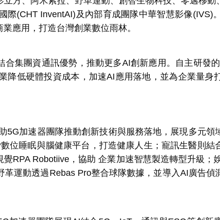
立方、阿米索拉、野革運動、創智生物科技、零邁移動、
國際
(CHT InventAI)
及內部育成團隊中華智慧影像
(IVS)
商業應用，打造台灣創業數位雨林。
結合集團資通訊優勢，推動更多
AI
創新應用。自主研發
業降低硬體投資成本，加速
AI
應用落地，並為企業量身
助
5G
加速器團隊推動創新技術與服務落地，展現多元領
P
數位睡眠與腦健康平台，打造健康人生；寵訊生醫則結
視覺
RPA Robotiive
，協助
企業加速智慧製造轉型升級；
野革運動透過
Rebas Pro
整合球隊數據，並導入
AI
廣告偵