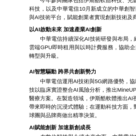
今年參與團隊包括伊斯酷軟體科技、光影
科技，以及中華電信
10
月新成立的中華創智
與
AI
技術平台，賦能創業者實現創新技術及
以
AI
啟動未來
加速產業
AI
創新
中華電信持續深化
AI
技術研發與布局，
雲端
GPU
即時租用與以時計費服務，協助企
轉型與升級。
AI
智慧驅動
跨界共創新勢力
中華電信運用
AI
技術與
5G
網路優勢，協
技以臨床實證整合
AI
風險分析，推出
MineU
醫療方案。在製造領域，伊斯酷軟體推出
AI
帶來即時的沉浸式體驗；在運動科技方面，
球團與品牌商做出精準決策。
AI
賦能創新
加速新創成長