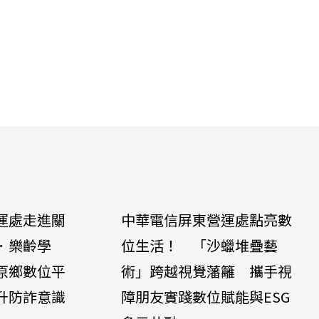
運處走進關
中華電信屏東營運處點亮數
．樂齡學
位生活！ 「沙蠟堆疊藝
原鄉數位平
術」跨越視覺藩籬 攜手視
升防詐意識
障朋友實踐數位賦能與ESG