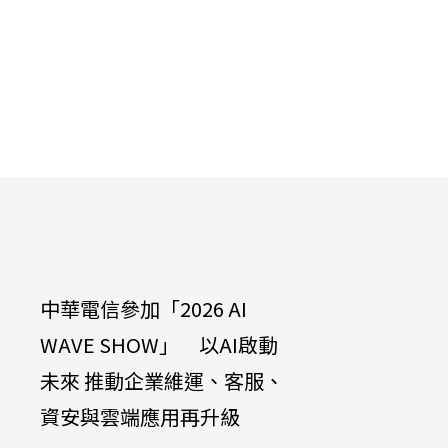
中華電信參加「2026 AI
2026中
WAVE SHOW」 以AI啟動
航 「為E
未來 推動企業維運、客服、
金門縣政
資安與雲端應用再升級
障礙科技