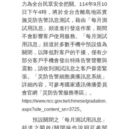
力為全台民眾安全把關。
114
年
9
月
10
日下午
4
時，將於全台含離島地區實
施災防告警訊息測試，
藉由「每月測
試用訊息」頻道進行發送作業，期間
不會影響客戶使用服務。「每月測試
用訊息」頻道於多數手機中預設值為
關閉，以降低對客戶的干擾，僅有少
部分客戶手機會發出特殊告警聲響與
震動，請收到測試訊息之客戶毋需緊
張。「災防告警細胞廣播訊息系統」
詳細內容，可參考國家通訊傳播委員
會官網「災防告警服務專區」。
https://www.ncc.gov.tw/chinese/gradation.
。
aspx?site_content_sn=3725
預設關閉之「每月測試用訊息」
頻道之開啟
/
關閉操作說明可參閱