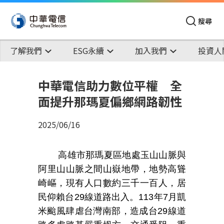
搜尋
了解我們
ESG永續
加入我們
投資人
中華電信助力數位平權 全
面提升那瑪夏偏鄉網路韌性
2025/06/16
高雄市那瑪夏區地處玉山山脈與
阿里山山脈之間山嶽地帶，地勢高聳
崎嶇，現有人口數約三千一百人，居
民仰賴台
29
線道路出入。
113
年
7
月凱
米颱風肆虐台灣南部，造成台
29
線道