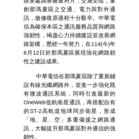
路多處路基嚴重坍方，交通受阻，重
創那瑪夏區之交通、電力與對外通
訊，搶修復原過程十分艱辛。中華電
信為確保本區之通訊服務品質與網路
強韌性，竭盡心力持續建設並改善網
路架構，歷經一年努力，在
114(
今
)
年
6
月
12
日於那瑪夏區展現強化網路韌
性之建設成果。
中華電信在那瑪夏區除了重新鋪
設有線光纖網路外，並進一步強化既
有微波通訊系統，同時引進最新的
OneWeb
低軌衛星通訊，再搭配自有
的
ST-2
高軌道地球同步衛星，形成
「地、星、空」多重備援之網路通
訊，大幅提升那瑪夏區對外通信的強
韌性。