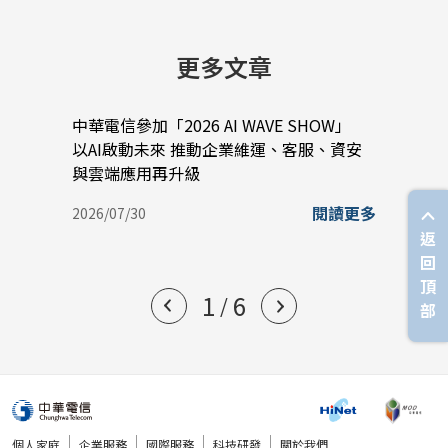
更多文章
中華電信參加「2026 AI WAVE SHOW」
中華電
以AI啟動未來 推動企業維運、客服、資安
光網
與雲端應用再升級
2026/
閱讀更多
2026/07/30
返
回
頂
1
6
/
部
個人家庭
企業服務
國際服務
科技研發
關於我們