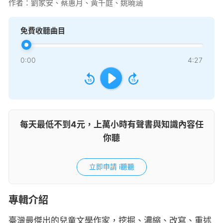
作者：
劉家安、蔡惠月、黃千庭、姚曉涵
免費收聽曲目
0:00
4:27
每天最低不到4元，上萬小時有聲書與知識內容任
你聽
立即申請 i聽聽
專輯介紹
臺灣最傑出的兒童文學作家，挖掘、濃縮、改寫、重述