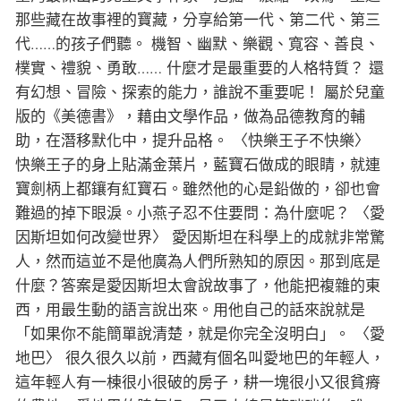
那些藏在故事裡的寶藏，分享給第一代、第二代、第三
代……的孩子們聽。 機智、幽默、樂觀、寬容、善良、
樸實、禮貌、勇敢…… 什麼才是最重要的人格特質？ 還
有幻想、冒險、探索的能力，誰說不重要呢！ 屬於兒童
版的《美德書》，藉由文學作品，做為品德教育的輔
助，在潛移默化中，提升品格。 〈快樂王子不快樂〉
快樂王子的身上貼滿金葉片，藍寶石做成的眼睛，就連
寶劍柄上都鑲有紅寶石。雖然他的心是鉛做的，卻也會
難過的掉下眼淚。小燕子忍不住要問：為什麼呢？ 〈愛
因斯坦如何改變世界〉 愛因斯坦在科學上的成就非常驚
人，然而這並不是他廣為人們所熟知的原因。那到底是
什麼？答案是愛因斯坦太會說故事了，他能把複雜的東
西，用最生動的語言說出來。用他自己的話來說就是
「如果你不能簡單說清楚，就是你完全沒明白」。 〈愛
地巴〉 很久很久以前，西藏有個名叫愛地巴的年輕人，
這年輕人有一棟很小很破的房子，耕一塊很小又很貧瘠