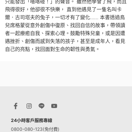
只能發出「喳喀碰！」的聲音。 雖然他學會了飛，而且
飛得很好，他卻很不快樂， 直到他遇見了一隻名叫卡
爾．古司塔夫的兔子，一切才有了變化…… 本書透過鳥
兒席格蒙從意外創傷中復原、找回自信的故事，帶領讀
者一起療癒自我、探索心理。鼓勵特殊兒童，或是因遭
遇挫折、創傷而感到失落的孩子，甚至是成年人，看見
自己的亮點，找回面對生命的韌性與勇氣。
24小時客戶服務專線
0800-080-123(免付費)