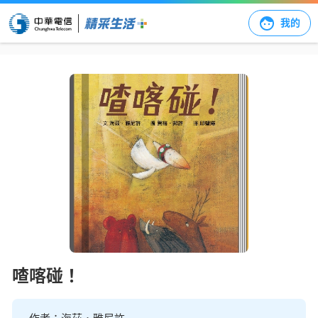
我的
喳喀碰！