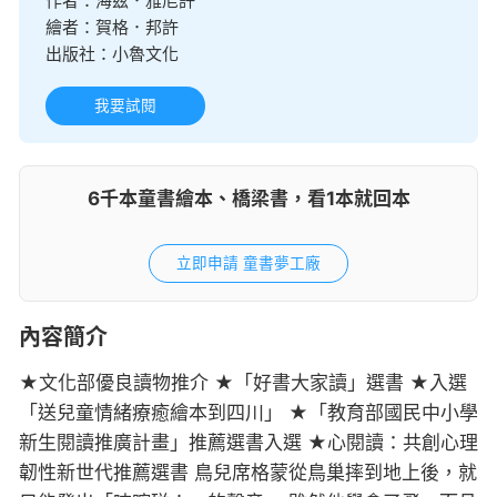
作者：
海茲．雅尼許
繪者：
賀格．邦許
出版社：
小魯文化
我要試閱
6千本童書繪本、橋梁書，看1本就回本
立即申請 童書夢工廠
內容簡介
★文化部優良讀物推介 ★「好書大家讀」選書 ★入選
「送兒童情緒療癒繪本到四川」 ★「教育部國民中小學
新生閱讀推廣計畫」推薦選書入選 ★心閱讀：共創心理
韌性新世代推薦選書 鳥兒席格蒙從鳥巢摔到地上後，就